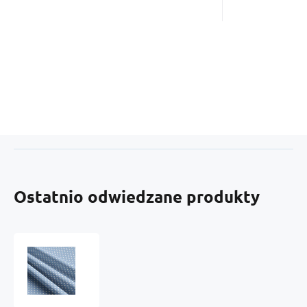
Ostatnio odwiedzane produkty
Tkanina
bawełniana
Białe
groszki