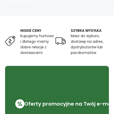
4
mm
na
niebieskim
tle
NISKIE CENY
SZYBKA WYSYŁKA
Kupujemy hurtowo
Masz do wyboru
i dlatego mamy
dostawę na adres,
dobre relacje z
dystrybutorów lub
dostawcami
paczkomatów
%
Oferty promocyjne na Twój e-mai