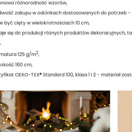
onowa różnorodność wzorów,
liwość zakupu w odcinkach dostosowanych do potrzeb - na
 być cięty w wielokrotnościach 10 cm,
je się do produkcji różnych produktów dekoracyjnych, taki
,
2
matura 125 g/m
,
rokość 160 cm,
yfikat OEKO-TEX® Standard 100, klasa 1 i 2 - materiał zost