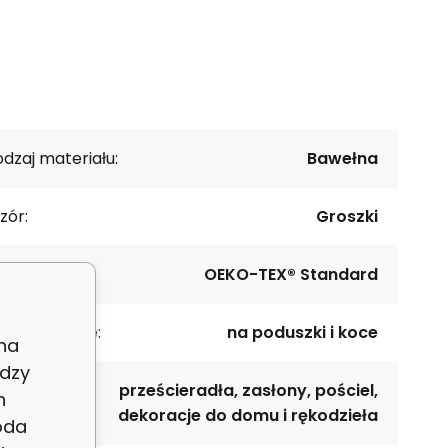
dzaj materiału:
Bawełna
zór:
Groszki
rtyfikat:
OEKO-TEX® Standard
rzeznaczenie:
na poduszki i koce
 na
dzy
prześcieradła, zasłony, pościel,
h
astosowanie:
dekoracje do domu i rękodzieła
oda