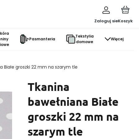
Zaloguj sie
Koszyk
skóra
Tekstylia
aniny
Pasmanteria
Więcej
domowe
ciowe
a Białe groszki 22 mm na szarym tle
Tkanina
bawełniana Białe
groszki 22 mm na
szarym tle