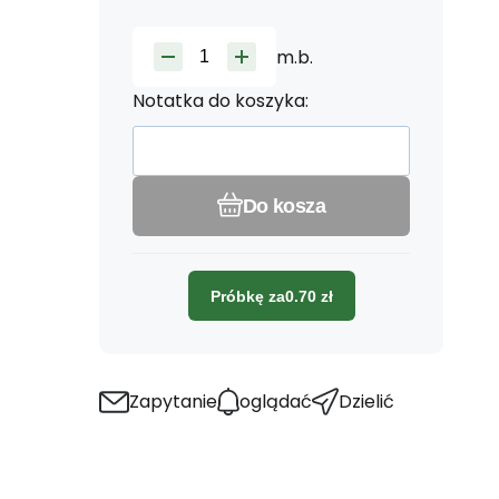
m.b.
Notatka do koszyka:
Do kosza
Próbkę za
0.70
zł
Zapytanie
oglądać
Dzielić