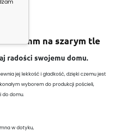
adzam
zki 22 mm na szarym tle
daj radości swojemu domu.
wnia jej lekkość i gładkość, dzięki czemu jest
skonałym wyborem do produkcji pościeli,
ji do domu.
emna w dotyku,