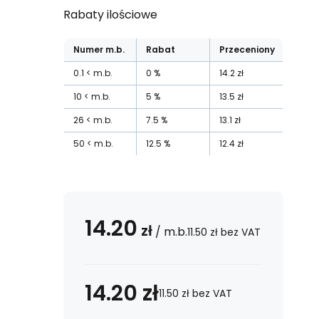
Rabaty ilościowe
Numer
m.b.
Rabat
Przeceniony
0.1
m.b.
0
%
14.2
zł
10
m.b.
5
%
13.5
zł
26
m.b.
7.5
%
13.1
zł
50
m.b.
12.5
%
12.4
zł
14.20
zł
/
m.b.
11.50
zł
bez VAT
14.20
zł
11.50
zł
bez VAT