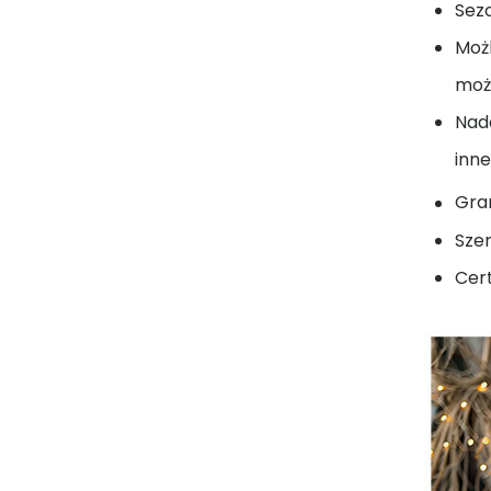
Sez
Moż
może
Nada
inne
Gra
Sze
Cert