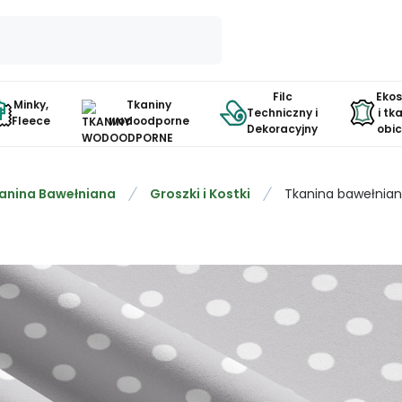
Filc
Eko
Minky,
Tkaniny
Techniczny i
i tk
Fleece
wodoodporne
Dekoracyjny
obi
anina Bawełniana
Groszki i Kostki
Tkanina bawełnian