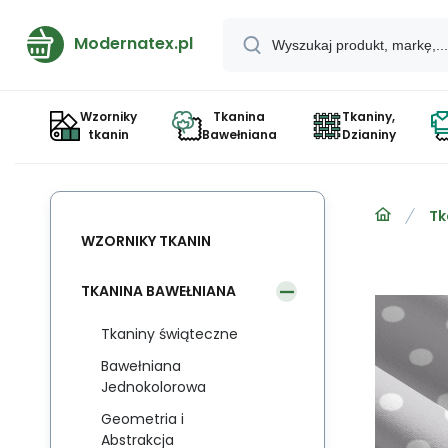
Modernatex.pl
Wzorniky
Tkanina
Tkaniny,
tkanin
Bawełniana
Dzianiny
Tk
WZORNIKY TKANIN
TKANINA BAWEŁNIANA
Tkaniny świąteczne
Bawełniana
Jednokolorowa
Geometria i
Abstrakcja