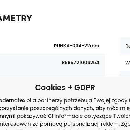
AMETRY
PUNKA-034-22mm
Ro
8595721006254
W
materiałowy:
Bawełna 100%
Ce
Cookies + GDPR
tura:
125 g/m2
P
dernatex.pl a partnerzy potrzebują Twojej zgody
korzystanie poszczególnych danych, aby móc mię
ość:
160 cm
innymi pokazywać Ci informacje dotyczące Twoic
Z
interesowań za pomocą personalizacji reklam. Zg
Szary