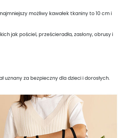
jmniejszy możliwy kawałek tkaniny to 10 cm i
ch jak pościel, prześcieradła, zasłony, obrusy i
ał uznany za bezpieczny dla dzieci i dorosłych.