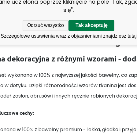
anie udzielona poprzez kliknięcie na pole "Tak, zg
się".
Odrzuć wszystko
Tak akceptuję
Szczegółowe ustawienia wraz z objaśnieniami znajdziesz tutaj
Tkanina bawełniana Białe gros
a dekoracyjna z różnymi wzorami - do
est wykonana w 100% z najwyższej jakości bawełny, co zape
a w dotyku. Dzięki różnorodności wzorów tkanina jest do
adeł, zasłon, obrusów i innych ręcznie robionych dekorac
kluczowe cechy:
onana w 100% z bawełny premium - lekka, gładka i przyj