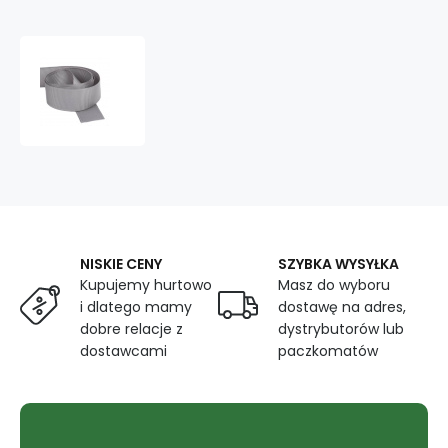
Taśma
Rypsowa
30mm
kolor
j.szary,
rolka
50m
NISKIE CENY
SZYBKA WYSYŁKA
Kupujemy hurtowo
Masz do wyboru
i dlatego mamy
dostawę na adres,
dobre relacje z
dystrybutorów lub
dostawcami
paczkomatów