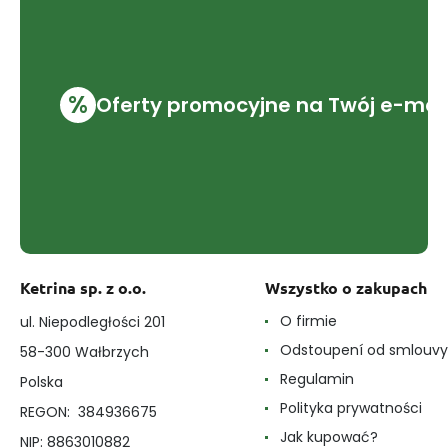
%
Oferty promocyjne na Twój e-mai
Ketrina sp. z o.o.
Wszystko o zakupach
O firmie
ul. Niepodległości 201
Odstoupení od smlouvy
58-300 Wałbrzych
Regulamin
Polska
Polityka prywatności
REGON: 384936675
Jak kupować?
NIP: 8863010882