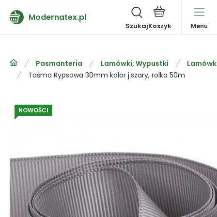
Modernatex.pl
Szukaj
Menu
Pasmanteria
Lamówki, Wypustki
Lamówka
Taśma Rypsowa 30mm kolor j.szary, rolka 50m
NOWOŚCI