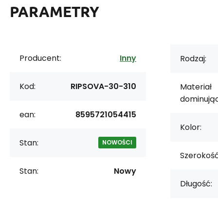
PARAMETRY
Producent:
Inny
Rodzaj:
Kod:
RIPSOVA-30-310
Materiał
dominując
ean:
8595721054415
Kolor:
Stan:
NOWOŚCI
Szerokość
Stan:
Nowy
Długość: