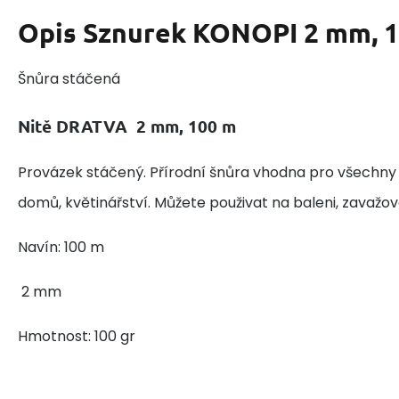
Opis
Sznurek KONOPI 2 mm, 
Šnůra stáčená
Nitě DRATVA 2 mm, 100 m
Provázek stáčený. Přírodní šnůra vhodna pro všechny
domů, květinářství. Můžete použivat na baleni, zavažov
Navín: 100 m
2 mm
Hmotnost: 100 gr