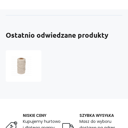
Ostatnio odwiedzane produkty
Sznurek
KONOPI
2
mm,
100
m
NISKIE CENY
SZYBKA WYSYŁKA
Kupujemy hurtowo
Masz do wyboru
i dlatego mamy
dostawę na adres,