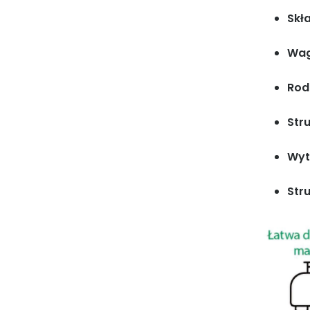
Skł
Wag
Rod
Stru
Wyt
Str