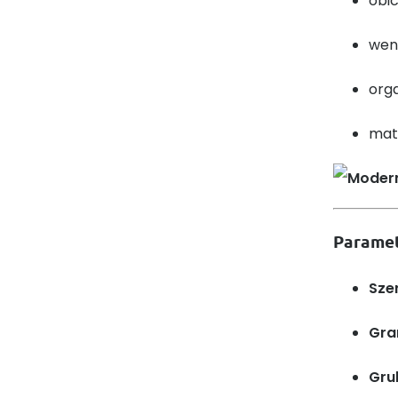
obi
went
orga
mate
Paramet
Sze
Gra
Gru