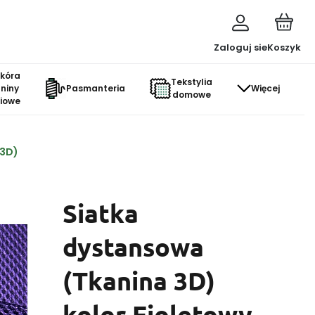
Zaloguj sie
Koszyk
skóra
Tekstylia
aniny
Pasmanteria
Więcej
domowe
ciowe
 3D)
Siatka
dystansowa
(Tkanina 3D)
kolor Fioletowy -