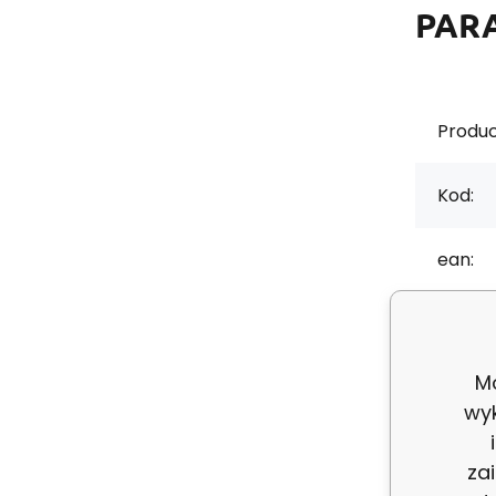
PAR
Produc
Kod:
ean:
Skład 
Mo
Grama
wy
za