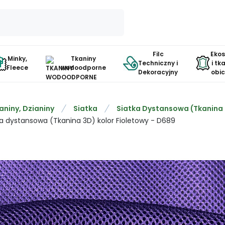
Filc
Eko
Minky,
Tkaniny
Techniczny i
i tk
Fleece
wodoodporne
Dekoracyjny
obi
aniny, Dzianiny
Siatka
Siatka Dystansowa (Tkanina
ka dystansowa (Tkanina 3D) kolor Fioletowy - D689