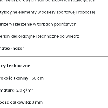
cia mebli biurowych, samochodowych i dziecięcych
ylacyjne elementy w odzieży sportowej i roboczej
nizery i kieszenie w torbach podróżnych
riały dekoracyjne i techniczne do wnętrz
ry techniczne
rokość tkaniny:
150 cm
matura:
210 g/m²
bość całkowita:
3 mm