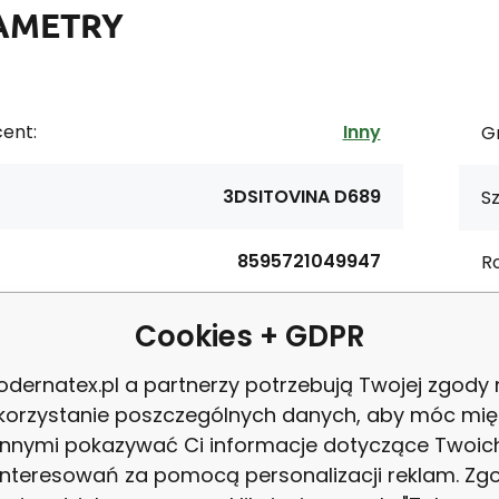
AMETRY
ent:
Inny
G
3DSITOVINA D689
S
8595721049947
Ro
materiałowy:
Poliester 100%
Ko
Cookies + GDPR
dernatex.pl a partnerzy potrzebują Twojej zgody
tura:
210 g/m2
W
korzystanie poszczególnych danych, aby móc mię
innymi pokazywać Ci informacje dotyczące Twoic
interesowań za pomocą personalizacji reklam. Zg