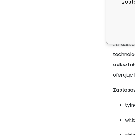
zost
Opis
Wytrzym
3D siatk
technolo
odkształ
oferując
Zastoso
tyl
wkła