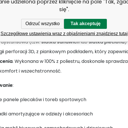
anie udzielona poprzez kliknięcie na pole "Tak, zg
się".
Siatka dystansowa (Tkanina 3D)
Odrzuć wszystko
Tak akceptuję
ała siatka dystansowa 3D – tkanina przestrzen
Szczegółowe ustawienia wraz z objaśnieniami znajdziesz tutaj
a dystansowa (tzw.
siatka sandwich
lub
siatka pleciona
)
gii perforacji 3D, z piankowym podkładem, który zapewni
cenia
. Wykonana w 100% z poliestru, doskonale sprawd
 komfort i wszechstronność.
wanie
:
ne panele plecaków i toreb sportowych
dki amortyzujące w odzieży i akcesoriach