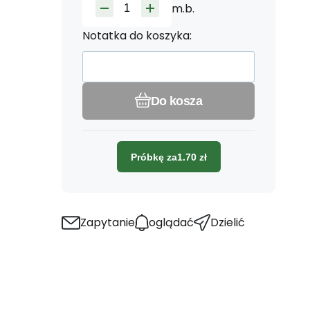
m.b.
Notatka do koszyka:
Do kosza
Próbkę za
1.70
zł
Zapytanie
oglądać
Dzielić