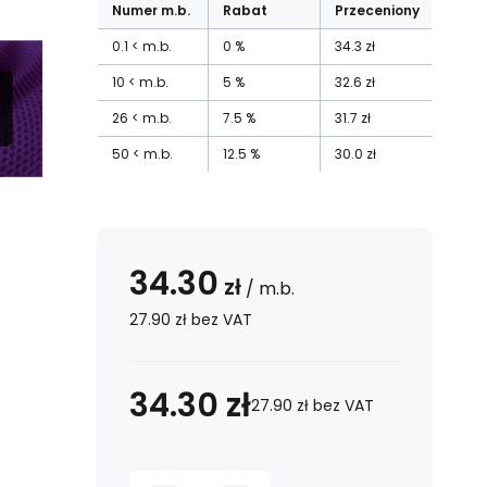
Numer
m.b.
Rabat
Przeceniony
0.1
m.b.
0
%
34.3
zł
10
m.b.
5
%
32.6
zł
26
m.b.
7.5
%
31.7
zł
50
m.b.
12.5
%
30.0
zł
34.30
zł
/
m.b.
27.90
zł
bez VAT
34.30
zł
27.90
zł
bez VAT