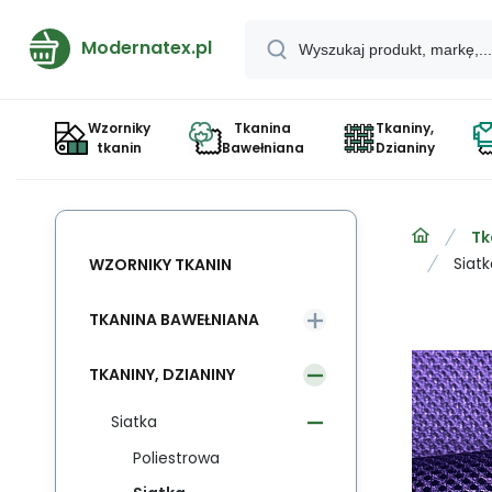
Modernatex.pl
Wzorniky
Tkanina
Tkaniny,
tkanin
Bawełniana
Dzianiny
Tk
Siat
WZORNIKY TKANIN
TKANINA BAWEŁNIANA
TKANINY, DZIANINY
Siatka
Poliestrowa