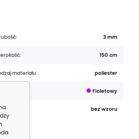
rubość:
3 mm
zerokość:
150 cm
dzaj materiału:
poliester
lor:
Fioletowy
 na
zór:
bez wzoru
dzy
h
oda