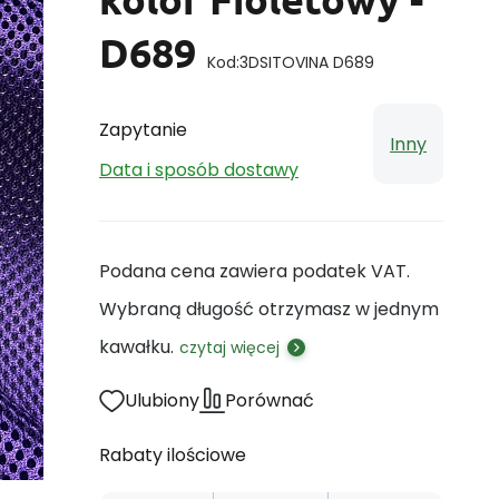
D689
Kod:
3DSITOVINA D689
Zapytanie
Inny
Data i sposób dostawy
Podana cena zawiera podatek VAT.
Wybraną długość otrzymasz w jednym
kawałku.
czytaj więcej
Ulubiony
Porównać
Rabaty ilościowe