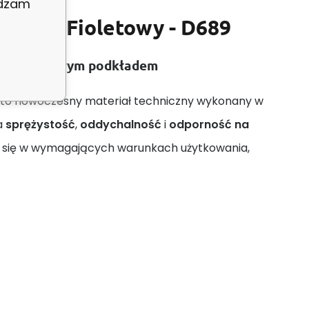
adzam
 kolor Fioletowy - D689
na z piankowym podkładem
 to nowoczesny materiał techniczny wykonany w
a
sprężystość
,
oddychalność
i
odporność na
za się w wymagających warunkach użytkowania,