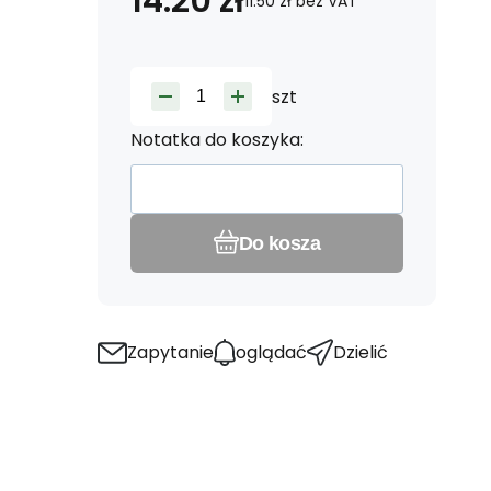
14.20
zł
11.50
zł
bez VAT
szt
Notatka do koszyka:
Do kosza
Zapytanie
oglądać
Dzielić