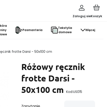
Zaloguj sie
Koszyk
skóra
Tekstylia
aniny
Pasmanteria
Więcej
domowe
ciowe
ęcznik frotte Darsi - 50x100 cm
Różowy ręcznik
frotte Darsi -
50x100 cm
Kod:
US015
Zapytanie