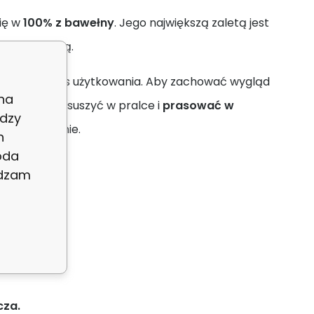
się w
100% z bawełny
. Jego największą zaletą jest
owicie suchą.
lemów podczas użytkowania. Aby zachować wygląd
 na
C
, można go suszyć w pralce i
prasować w
dzy
cić chemicznie.
h
oda
adzam
cza.