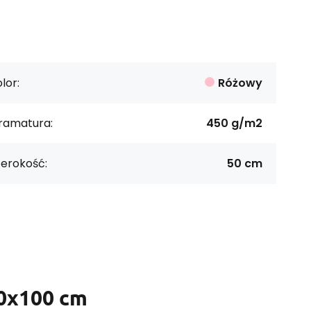
lor:
Różowy
ramatura:
450 g/m2
zerokość:
50 cm
50x100 cm