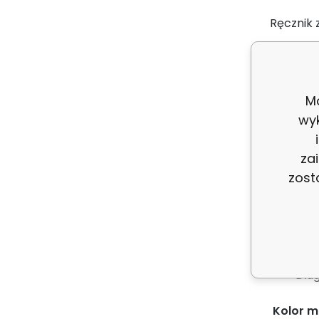
Ręcznik z
to, że d
Bawełnia
Mo
ręcznika 
wy
tempera
za
Paramet
zost
Skł
Gra
Sze
Dłu
Kolor mo