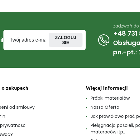
zadzwoń do
+48 731 
ZALOGUJ
l
Obsługa 
SIE
pn.-pt.: 
 o zakupach
Więcej informacji
e
Próbki materiałów
ení od smlouvy
Nasza Oferta
min
Jak prawidłowo prać p
a prywatności
Pielęgnacja pościeli, p
materaców itp..
pować?