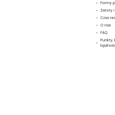
Formy p
Zwroty 
Czas re
O nas
FAQ
Punkty,
lojalnoś