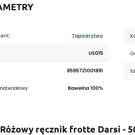
AMETRY
ent:
Tapicerstwo
Ko
US015
G
8595721001891
S
materiałowy:
Bawełna 100%
Różowy ręcznik frotte Darsi - 