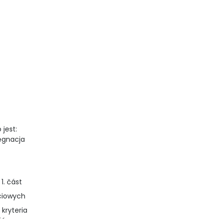
 jest:
lęgnacja
1. část
iciowych
 kryteria