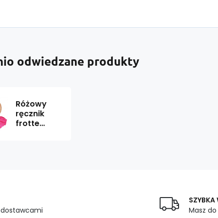
nio odwiedzane produkty
Różowy
ręcznik
frotte
Darsi -
50x100 cm
SZYBKA
z dostawcami
Masz do