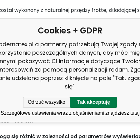
ostał wykonany z naturalnej przędzy frotte, składającej 
oskonale wchłania nadmiar wody, pozostawiając skórę całk
Cookies + GDPR
ny ręcznik jest bardzo praktyczny i nie powoduje prob
dernatex.pl a partnerzy potrzebują Twojej zgody
przez długi czas, należy go
prać w temperaturze do 40°
korzystanie poszczególnych danych, aby móc mię
turze do 150°C
. Nie można go wybielać, chlorować i czyś
innymi pokazywać Ci informacje dotyczące Twoic
interesowań za pomocą personalizacji reklam. Zg
ry:
anie udzielona poprzez kliknięcie na pole "Tak, zg
się".
ad materiałowy -
Bawełna 100%
matura -
450 g/m2
Odrzuć wszystko
Tak akceptuję
rokość -
50 cm
Szczegółowe ustawienia wraz z objaśnieniami znajdziesz tutaj
gość -
100 cm
gą się różnić w zależności od parametrów wyświetla