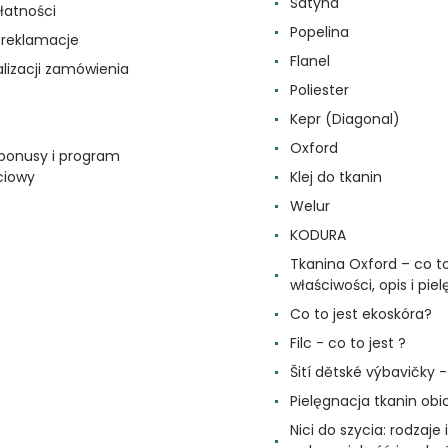
Satyna
łatności
Popelina
i reklamacje
Flanel
alizacji zamówienia
Poliester
Kepr (Diagonal)
Oxford
 bonusy i program
ciowy
Klej do tkanin
Welur
KODURA
Tkanina Oxford – co to
właściwości, opis i pie
Co to jest ekoskóra?
Filc - co to jest ?
Šití dětské výbavičky - 
Pielęgnacja tkanin ob
Nici do szycia: rodzaje i