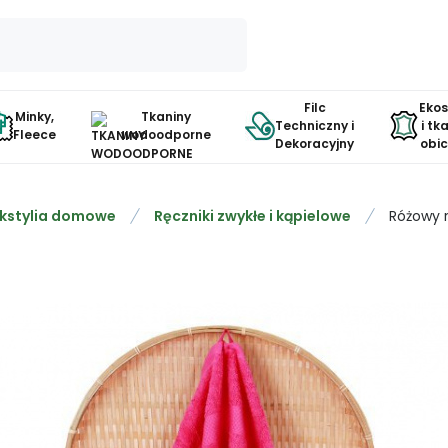
Filc
Eko
Minky,
Tkaniny
Techniczny i
i tk
Fleece
wodoodporne
Dekoracyjny
obi
kstylia domowe
Ręczniki zwykłe i kąpielowe
Różowy r