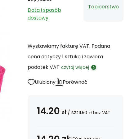
Tapicerstwo
Data i sposób
dostawy
Wystawiamy fakturę VAT. Podana
cena dotyczy 1 sztukę i zawiera
podatek VAT
czytaj więcej
Ulubiony
Porównać
14.20
zł
/
szt
11.50
zł
bez VAT