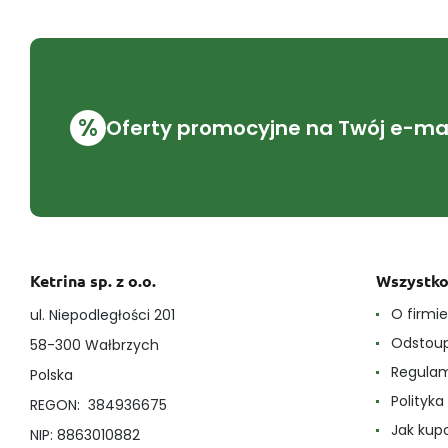
%
Oferty promocyjne na Twój e-mai
Ketrina sp. z o.o.
Wszystko
O firmi
ul. Niepodległości 201
Odstoup
58-300 Wałbrzych
Regula
Polska
Polityk
REGON: 384936675
Jak ku
NIP: 8863010882