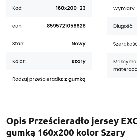
Kod:
160x200-23
Wymiary:
ean:
8595721058628
Długość:
Stan:
Nowy
Szerokość
Kolor:
szary
Maksymal
materaca
Rodzaj prześcieradła:
z gumką
Opis
Prześcieradło jersey EX
gumką 160x200 kolor Szary