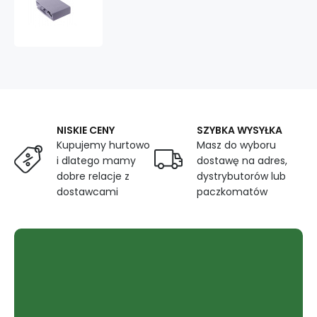
jersey
EXCLUSIVE
z
gumką
160x200
kolor
Szary
NISKIE CENY
SZYBKA WYSYŁKA
Kupujemy hurtowo
Masz do wyboru
i dlatego mamy
dostawę na adres,
dobre relacje z
dystrybutorów lub
dostawcami
paczkomatów