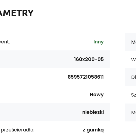
AMETRY
ent:
Inny
Ma
160x200-05
W
8595721058611
Dł
Nowy
S
niebieski
M
 prześcieradła:
z gumką