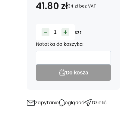
41.80
zł
34
zł
bez VAT
szt
Notatka do koszyka:
Do kosza
Zapytanie
oglądać
Dzielić