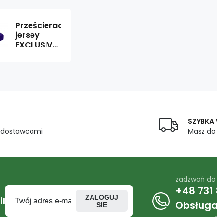
Prześcieradło
jersey
EXCLUSIVE
z gumką
160x200
kolor
Chabrowy
SZYBKA
z dostawcami
Masz do
zadzwoń do
+48 731 
ZALOGUJ
l
Obsługa 
SIE