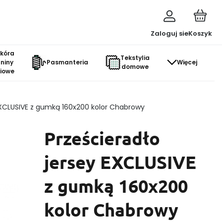
Zaloguj sie
Koszyk
skóra
Tekstylia
aniny
Pasmanteria
Więcej
domowe
ciowe
EXCLUSIVE z gumką 160x200 kolor Chabrowy
Prześcieradło
jersey EXCLUSIVE
z gumką 160x200
kolor Chabrowy