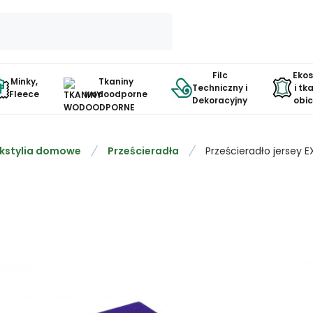
Filc
Eko
Minky,
Tkaniny
Techniczny i
i tk
Fleece
wodoodporne
Dekoracyjny
obi
kstylia domowe
Prześcieradła
Prześcieradło jersey 