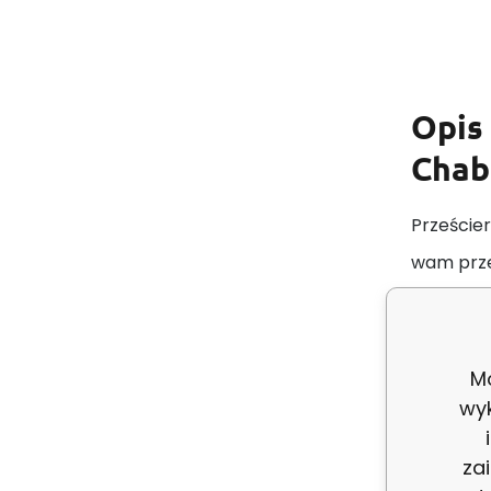
Opis
Chab
Prześcier
wam prze
snu.
Przeście
Mo
wy
Pielęgna
Pra
za