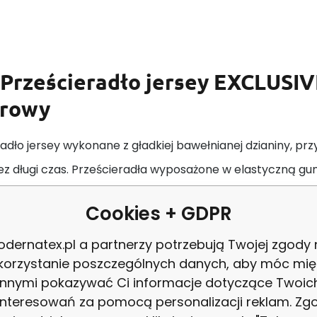
Prześcieradło jersey EXCLUSIV
rowy
adło jersey wykonane z gładkiej bawełnianej dzianiny, przy
z długi czas. Prześcieradła wyposażone w elastyczną gum
Cookies + GDPR
radła jersey z serii EXCLUSIVE doskonały do materacy
dernatex.pl a partnerzy potrzebują Twojej zgody
korzystanie poszczególnych danych, aby móc mię
cja prześcieradła :
innymi pokazywać Ci informacje dotyczące Twoic
ć w temperaturze do 40°C
interesowań za pomocą personalizacji reklam. Zg