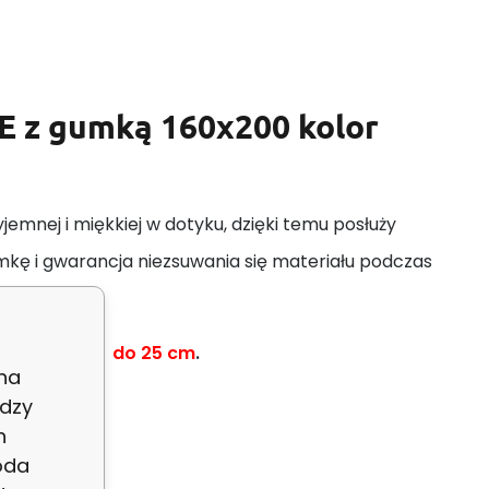
E z gumką 160x200 kolor
jemnej i miękkiej w dotyku, dzięki temu posłuży
kę i gwarancja niezsuwania się materiału podczas
 o wysokości
do 25 cm
.
 na
dzy
h
oda