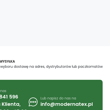
 WYSYŁKA
 wyboru dostawę na adres, dystrybutorów lub paczkomatów
 nas
841 596
Lub napisz do nas na
Klienta,
info@modernatex.pl