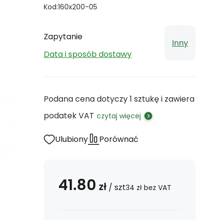
Kod:
160x200-05
Zapytanie
Inny
Data i sposób dostawy
Podana cena dotyczy 1 sztukę i zawiera
podatek VAT
czytaj więcej
Ulubiony
Porównać
41.80
zł
/
szt
34
zł
bez VAT