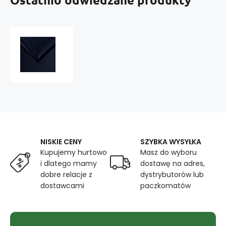
Welur
tapicerski
Tiffany,
tkanina
obiciowa
do
mebli
-
Pet
Proof,
NISKIE CENY
SZYBKA WYSYŁKA
Deep
Kupujemy hurtowo
Masz do wyboru
Blue
i dlatego mamy
dostawę na adres,
dobre relacje z
dystrybutorów lub
dostawcami
paczkomatów