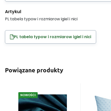
Artykul
PL tabela typow i rozmiarow igiel i nici
PL tabela typow i rozmiarow igiel i nici
Powiązane produkty
NOWOŚCI
EAN:
Kod:
8595721021943
VELLUTO11
EAN:
Ko
W magazynie
53.16
m.b.
W ma
Dostaniesz
36.20
1.00 punkt
zł
Dosta
Tkanina obiciowa
Posze
welurowa VELLUTO -
Minky 4
Znajdź idealną tkaninę
Podana ce
Blue 11
N