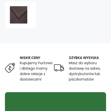
Welur
tapicerski
Tiffany,
tkanina
obiciowa
do
mebli
-
Pet
Proof,
NISKIE CENY
SZYBKA WYSYŁKA
Elephant
Kupujemy hurtowo
Masz do wyboru
i dlatego mamy
dostawę na adres,
dobre relacje z
dystrybutorów lub
dostawcami
paczkomatów