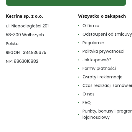
Ketrina sp. z o.o.
Wszystko o zakupach
O firmie
ul. Niepodległości 201
Odstoupení od smlouvy
58-300 Wałbrzych
Regulamin
Polska
Polityka prywatności
REGON: 384936675
Jak kupować?
NIP: 8863010882
Formy płatności
Zwroty i reklamacje
Czas realizacji zamówie
O nas
FAQ
Punkty, bonusy i progr
lojalnościowy