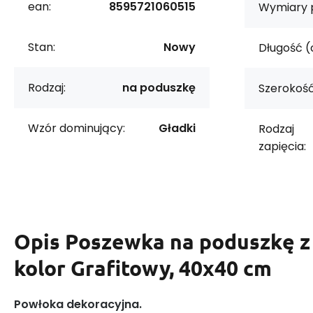
ean:
8595721060515
Wymiary p
Stan:
Nowy
Długość (
Rodzaj:
na poduszkę
Szerokość
Wzór dominujący:
Gładki
Rodzaj
zapięcia:
Opis
Poszewka na poduszkę z
kolor Grafitowy, 40x40 cm
Powłoka dekoracyjna.