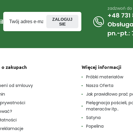
zadzwoń do
+48 731 
ZALOGUJ
l
Obsługa 
SIE
pn.-pt.: 
 o zakupach
Więcej informacji
e
Próbki materiałów
ení od smlouvy
Nasza Oferta
min
Jak prawidłowo prać p
a prywatności
Pielęgnacja pościeli, p
materaców itp..
pować?
Satyna
łatności
Popelina
i reklamacje