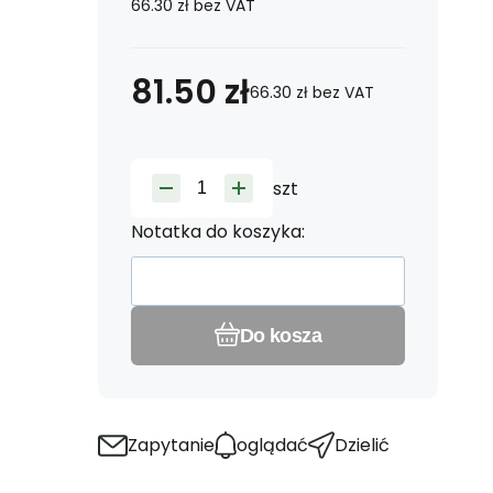
66.30
zł
bez VAT
81.50
zł
66.30
zł
bez VAT
szt
Notatka do koszyka:
Do kosza
Zapytanie
oglądać
Dzielić