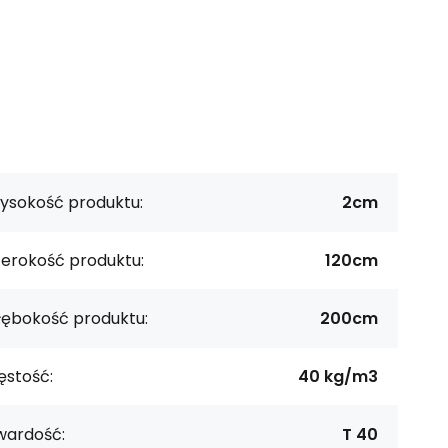
ysokość produktu:
2cm
zerokość produktu:
120cm
łębokość produktu:
200cm
ęstość:
40 kg/m3
wardość:
T 40