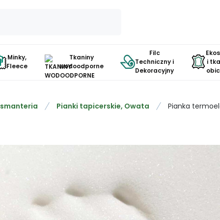
Filc
Eko
Minky,
Tkaniny
Techniczny i
i tk
Fleece
wodoodporne
Dekoracyjny
obi
smanteria
Pianki tapicerskie, Owata
Pianka termoe