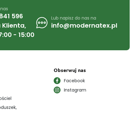
 nas
841 596
Lub napisz do nas na
Klienta,
info@modernatex.pl
7:00 - 15:00
Obserwuj nas
Facebook
Instagram
ościel
oduszek,