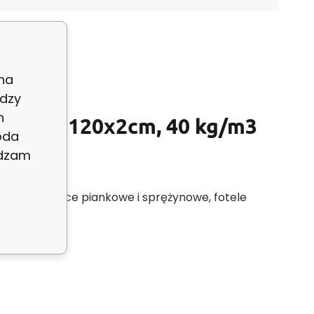
 na
dzy
h
y 200x120x2cm, 40 kg/m3
oda
adzam
a na materace piankowe i sprężynowe, fotele