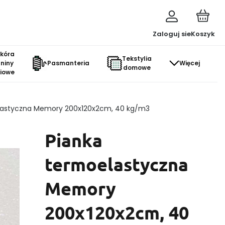
Zaloguj sie
Koszyk
skóra
Tekstylia
aniny
Pasmanteria
Więcej
domowe
ciowe
lastyczna Memory 200x120x2cm, 40 kg/m3
Pianka
termoelastyczna
Memory
200x120x2cm, 40