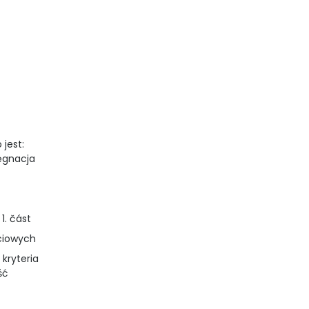
 jest:
lęgnacja
1. část
iciowych
 kryteria
ść