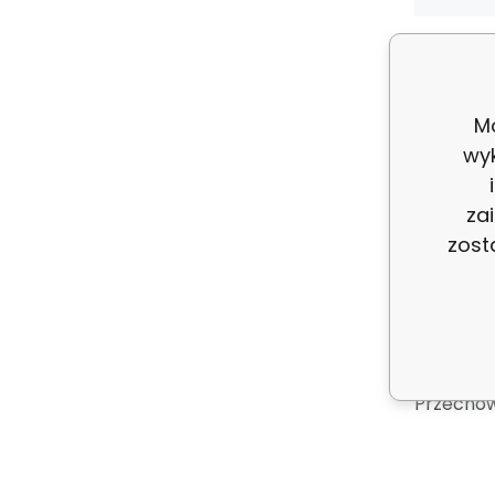
Rodzaj
Mo
wy
Opis
za
zost
Pianka po
Najlepsz
i siedzis
Przechow