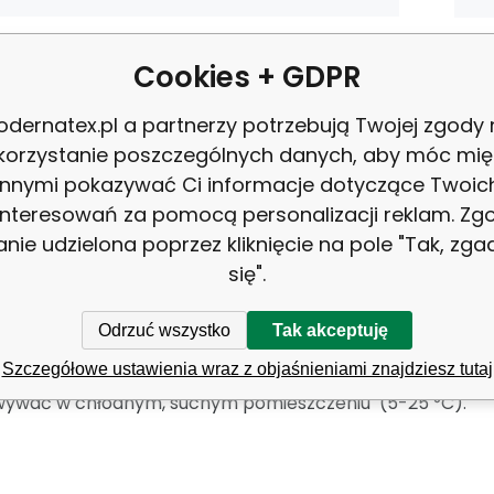
:
pianka tapicerska
Cookies + GDPR
dernatex.pl a partnerzy potrzebują Twojej zgody
korzystanie poszczególnych danych, aby móc mię
innymi pokazywać Ci informacje dotyczące Twoic
Pianka termoelastyczna Memor
interesowań za pomocą personalizacji reklam. Zg
anie udzielona poprzez kliknięcie na pole "Tak, zg
liuretanowa, pianka PU.
się".
e zastosowanie - produkcja mebli tapicerowanych, dealn
Odrzuć wszystko
Tak akceptuję
ka kanap, meble ogrodowe, wyciszenie wnętrz.
Szczegółowe ustawienia wraz z objaśnieniami znajdziesz tutaj
ywać w chłodnym, suchym pomieszczeniu (5-25 °C).