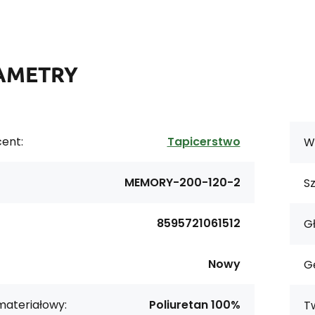
AMETRY
ent:
Tapicerstwo
W
MEMORY-200-120-2
S
8595721061512
G
Nowy
G
materiałowy:
Poliuretan 100%
T