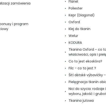
Flanel
alizacji zamówienia
Poliester
Kepr (Diagonal)
Oxford
 bonusy i program
ciowy
Klej do tkanin
Welur
KODURA
Tkanina Oxford – co to
właściwości, opis i pie
Co to jest ekoskóra?
Filc - co to jest ?
Šití dětské výbavičky - 
Pielęgnacja tkanin ob
Nici do szycia: rodzaje i
wyboru, jakość i grubo
Tkanina jutowa