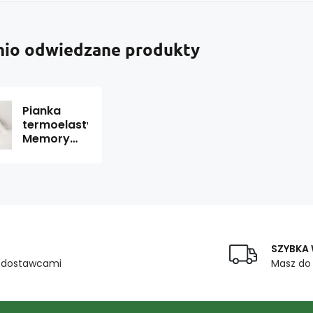
nio odwiedzane produkty
Pianka
termoelastyczna
Memory
200x120x2cm,
40 kg/m3
SZYBKA
z dostawcami
Masz do