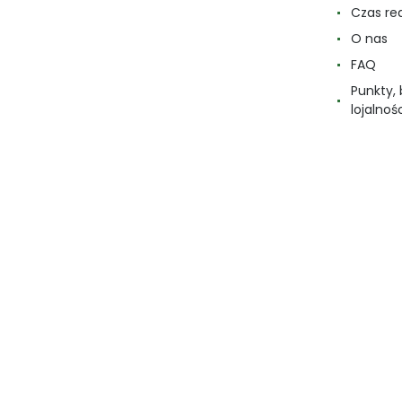
Czas re
O nas
FAQ
Punkty,
lojalnoś