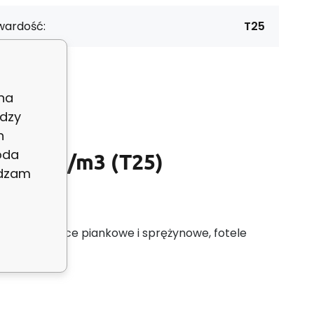
wardość:
T25
 na
dzy
h
oda
, 25 kg/m3 (T25)
adzam
a na materace piankowe i sprężynowe, fotele