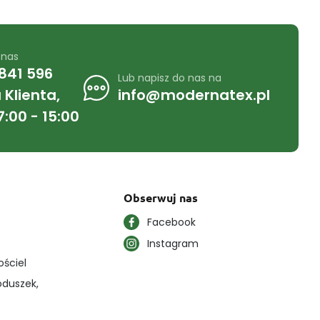
 nas
841 596
Lub napisz do nas na
Klienta,
info@modernatex.pl
7:00 - 15:00
Obserwuj nas
Facebook
Instagram
ościel
oduszek,