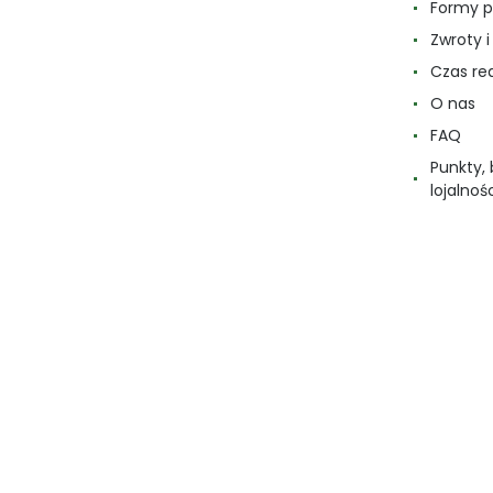
Formy p
Zwroty 
Czas re
O nas
FAQ
Punkty,
lojalnoś