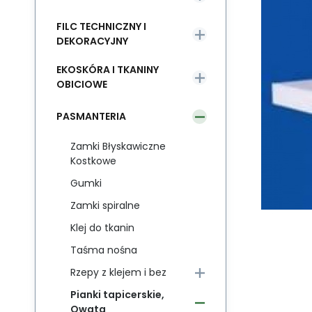
FILC TECHNICZNY I
DEKORACYJNY
EKOSKÓRA I TKANINY
OBICIOWE
PASMANTERIA
Zamki Błyskawiczne
Kostkowe
Gumki
Zamki spiralne
Klej do tkanin
Taśma nośna
Rzepy z klejem i bez
Pianki tapicerskie,
Owata