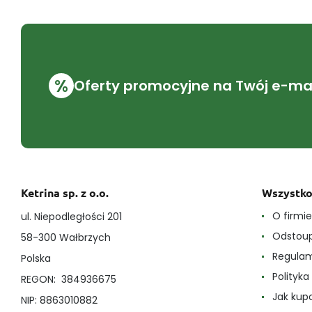
%
Oferty promocyjne na Twój e-mai
Ketrina sp. z o.o.
Wszystko
O firmi
ul. Niepodległości 201
Odstoup
58-300 Wałbrzych
Regula
Polska
Polityk
REGON: 384936675
Jak ku
NIP: 8863010882