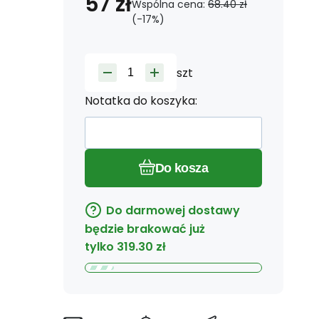
57
zł
Wspólna cena:
68.40
zł
(-
17
%)
szt
Notatka do koszyka:
Do kosza
Do darmowej dostawy
będzie brakować już
tylko
319.30
zł