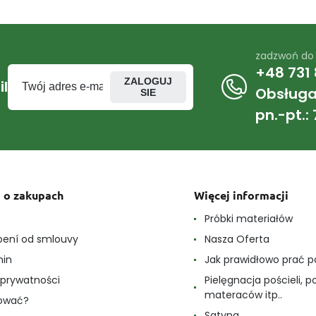
zadzwoń do
+48 731 
ZALOGUJ
l
Obsługa 
SIE
pn.-pt.: 
 o zakupach
Więcej informacji
e
Próbki materiałów
ení od smlouvy
Nasza Oferta
min
Jak prawidłowo prać p
a prywatności
Pielęgnacja pościeli, p
materaców itp..
pować?
Satyna