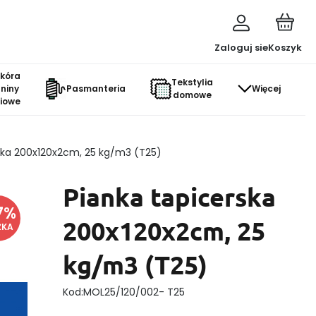
Zaloguj sie
Koszyk
skóra
Tekstylia
aniny
Pasmanteria
Więcej
domowe
ciowe
ska 200x120x2cm, 25 kg/m3 (T25)
Pianka tapicerska
7
%
200x120x2cm, 25
ŻKA
kg/m3 (T25)
Kod:
MOL25/120/002- T25