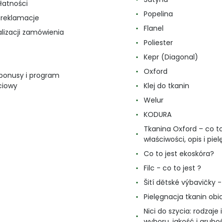
łatności
Popelina
i reklamacje
Flanel
alizacji zamówienia
Poliester
Kepr (Diagonal)
Oxford
 bonusy i program
ciowy
Klej do tkanin
Welur
KODURA
Tkanina Oxford – co to
właściwości, opis i pie
Co to jest ekoskóra?
Filc - co to jest ?
Šití dětské výbavičky - 
Pielęgnacja tkanin ob
Nici do szycia: rodzaje i
wyboru, jakość i grubo