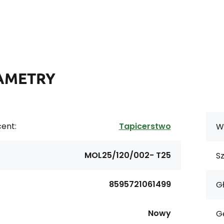
AMETRY
ent:
Tapicerstwo
W
MOL25/120/002- T25
S
8595721061499
G
Nowy
G