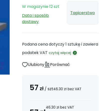
W magazynie
12
szt
Tapicerstwo
Data i sposób
dostawy
Podana cena dotyczy 1 sztukę i zawiera
podatek VAT
czytaj więcej
Ulubiony
Porównać
57
zł
/
szt
46.30
zł
bez VAT
46.30
zł
bez VAT