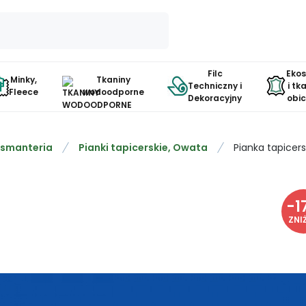
Filc
Eko
Minky,
Tkaniny
Techniczny i
i tk
Fleece
wodoodporne
Dekoracyjny
obi
smanteria
Pianki tapicerskie, Owata
Pianka tapicer
-
1
ZNI