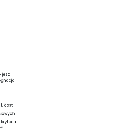
 jest:
lęgnacja
1. část
iciowych
 kryteria
ść