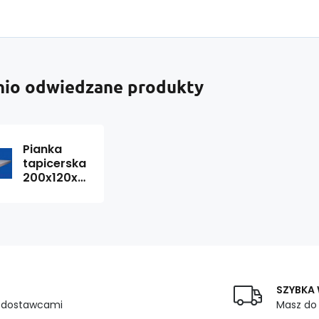
nio odwiedzane produkty
Pianka
tapicerska
200x120x2cm,
25 kg/m3
(T25)
SZYBKA
z dostawcami
Masz do