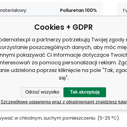
materiałowy:
Poliuretan 100%
T
Cookies + GDPR
:
pianka tapicerska
dernatex.pl a partnerzy potrzebują Twojej zgody
korzystanie poszczególnych danych, aby móc mię
innymi pokazywać Ci informacje dotyczące Twoic
interesowań za pomocą personalizacji reklam. Zg
Pianka tapicerska 200x120x2cm
anie udzielona poprzez kliknięcie na pole "Tak, zg
się".
liuretanowa, pianka PU.
Odrzuć wszystko
Tak akceptuję
e zastosowanie - produkcja mebli tapicerowanych, dealn
Szczegółowe ustawienia wraz z objaśnieniami znajdziesz tutaj
ka kanap, meble ogrodowe, wyciszenie wnętrz.
ywać w chłodnym, suchym pomieszczeniu (5-25 °C).