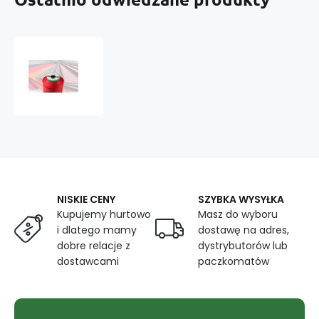
Nici
TYTAN
60E,
1000m
kolor
Czerwony
2522
NISKIE CENY
SZYBKA WYSYŁKA
Kupujemy hurtowo
Masz do wyboru
i dlatego mamy
dostawę na adres,
dobre relacje z
dystrybutorów lub
dostawcami
paczkomatów