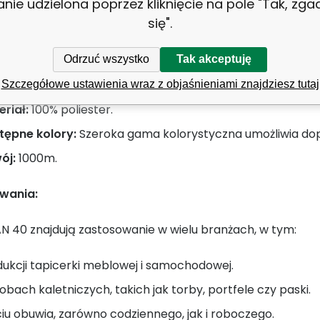
anie udzielona poprzez kliknięcie na pole "Tak, zg
bach, gdzie wygląd odgrywa istotną rolę.
się".
hniczne:
Odrzuć wszystko
Tak akceptuję
bość w TEX
: 278 dtex x 3
Szczegółowe ustawienia wraz z objaśnieniami znajdziesz tutaj
riał:
100% poliester.
tępne kolory:
Szeroka gama kolorystyczna umożliwia dop
ój:
1000m.
wania:
AN 40 znajdują zastosowanie w wielu branżach, w tym:
ukcji tapicerki meblowej i samochodowej.
bach kaletniczych, takich jak torby, portfele czy paski.
iu obuwia, zarówno codziennego, jak i roboczego.