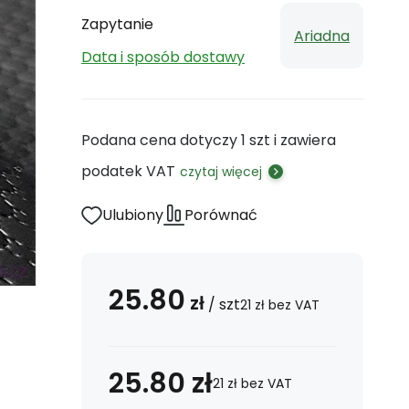
Zapytanie
Ariadna
Data i sposób dostawy
Podana cena dotyczy 1 szt i zawiera
podatek VAT
czytaj więcej
Ulubiony
Porównać
25.80
zł
/
szt
21
zł
bez VAT
25.80
zł
21
zł
bez VAT