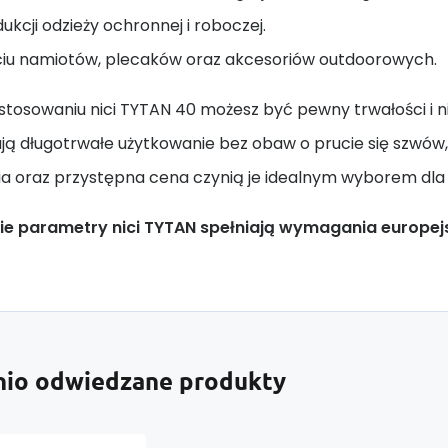
ukcji odzieży ochronnej i roboczej.
ciu namiotów, plecaków oraz akcesoriów outdoorowych.
astosowaniu nici TYTAN 40 możesz być pewny trwałości i n
ją długotrwałe użytkowanie bez obaw o prucie się szwó
a oraz przystępna cena czynią je idealnym wyborem dla 
e parametry nici TYTAN spełniają wymagania europejsk
nio odwiedzane produkty