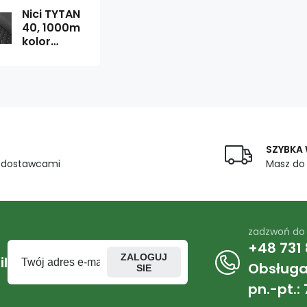
Nici TYTAN
40, 1000m
kolor
Brązowy
2602
SZYBKA
z dostawcami
Masz do
zadzwoń do
+48 731 
ZALOGUJ
l
Obsługa 
SIE
pn.-pt.: 