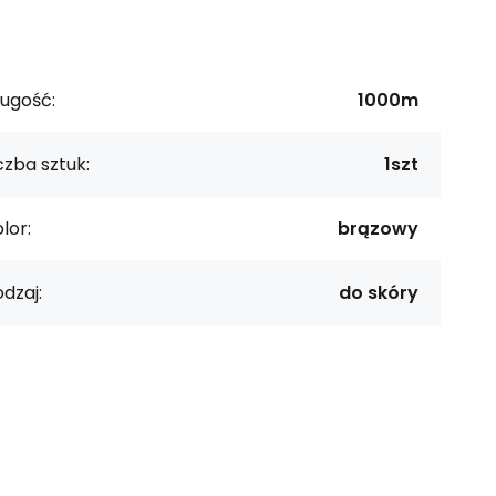
ugość:
1000m
czba sztuk:
1szt
lor:
brązowy
dzaj:
do skóry