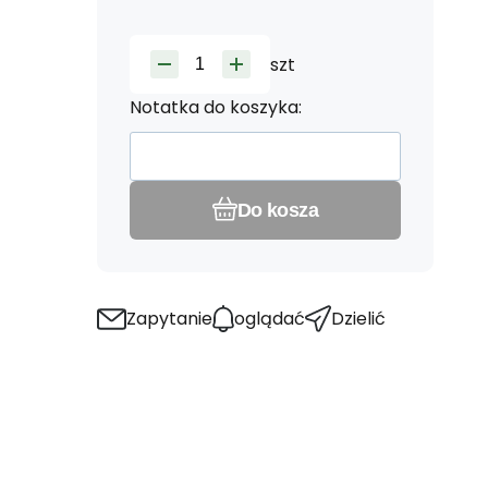
szt
Notatka do koszyka:
Do kosza
Zapytanie
oglądać
Dzielić