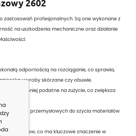
ązowy 2602
 do zastosowań profesjonalnych. Są one wykonane z
rność na uszkodzenia mechaniczne oraz działanie
łaściwości:
skonałą odpornością na rozciąganie, co sprawia,
tapicerka, wyroby skórzane czy obuwie.
ki nici są mniej podatne na zużycie, co zwiększa
 na
maszynach przemysłowych do szycia materiałów
dzy
h
ylia.
oda
estetyczny szew, co ma kluczowe znaczenie w