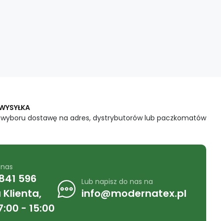
 WYSYŁKA
 wyboru dostawę na adres, dystrybutorów lub paczkomatów
 nas
841 596
Lub napisz do nas na
Klienta,
info@modernatex.pl
7:00 - 15:00