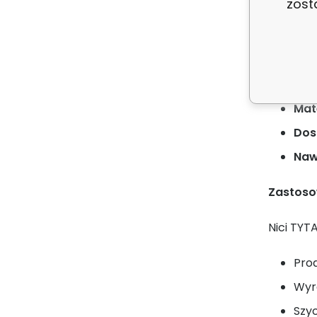
zost
wyro
Dane tec
Gru
Mate
Dos
Naw
Zastoso
Nici TYT
Prod
Wyro
Szyc