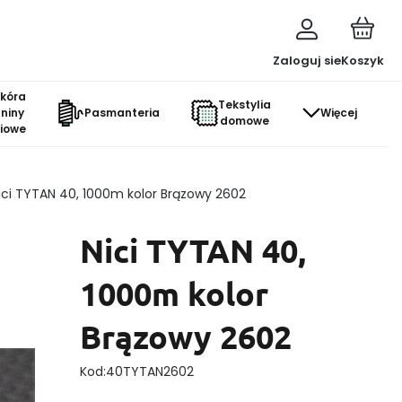
Zaloguj sie
Koszyk
skóra
Tekstylia
aniny
Pasmanteria
Więcej
domowe
ciowe
ici TYTAN 40, 1000m kolor Brązowy 2602
Nici TYTAN 40,
1000m kolor
Brązowy 2602
Kod:
40TYTAN2602