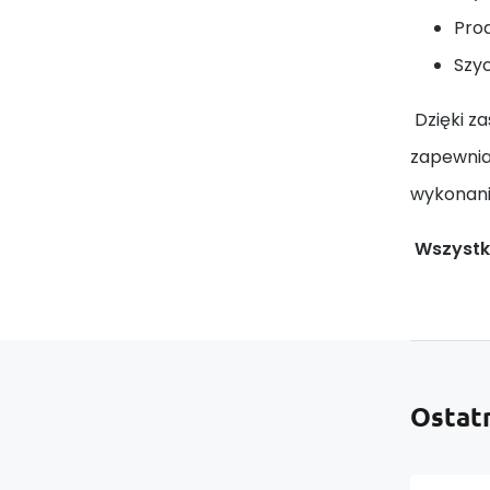
Prod
Szy
Dzięki z
zapewnia
wykonani
Wszystki
Ostat