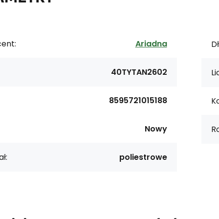
ent:
Ariadna
Dł
40TYTAN2602
Li
8595721015188
Ko
Nowy
Ro
ł:
poliestrowe