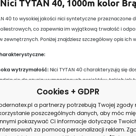
Nici TYTAN 40, 1000m kolor Br
AN 40 to wysokiej jakości nici syntetyczne przeznaczone
poliestrowych, co zapewnia im wyjątkową trwałość i odpo
 zewnętrznych. Poniżej znajdziesz szczegółowy opis ich w
harakterystyczne:
oka wytrzymałość:
Nici TYTAN 40 charakteryzują się do
adają się do szycia wymagających projektów, takich jak 
Cookies + GDPR
orność na ścieranie:
Dzięki specjalnemu procesowi obrób
żywotność.
dernatex.pl a partnerzy potrzebują Twojej zgody
wersalność zastosowania:
Mogą być wykorzystywane w 
korzystanie poszczególnych danych, aby móc mię
innymi pokazywać Ci informacje dotyczące Twoic
kich, takich jak skóra, tkaniny techniczne, czy mocne tekst
interesowań za pomocą personalizacji reklam. Zg
etyczny wygląd szwów:
Nici zapewniają równy, trwały i 