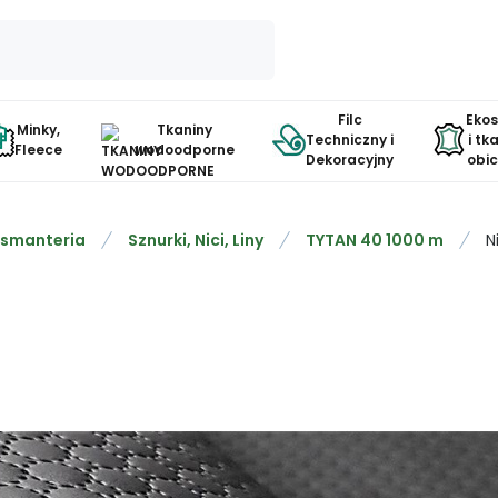
Filc
Eko
Minky,
Tkaniny
Techniczny i
i tk
Fleece
wodoodporne
Dekoracyjny
obi
smanteria
Sznurki, Nici, Liny
TYTAN 40 1000 m
N