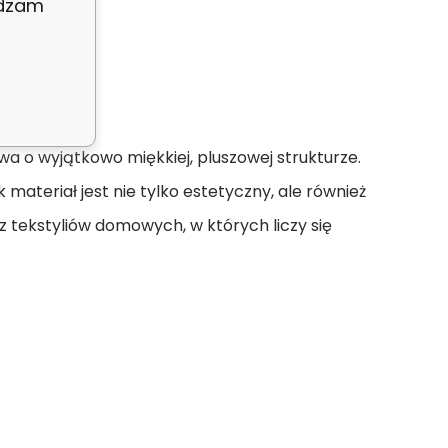
adzam
cino
ą w kropki
owa o wyjątkowo miękkiej, pluszowej strukturze.
ateriał jest nie tylko estetyczny, ale również
z tekstyliów domowych, w których liczy się