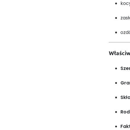
kocy
zas
ozdó
Właściw
Sze
Gra
Skł
Rod
Fak