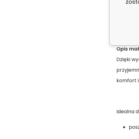
zost
Opis
Tkanina
Opis mat
Dzięki wy
przyjemny
komfort i
Idealna d
pos