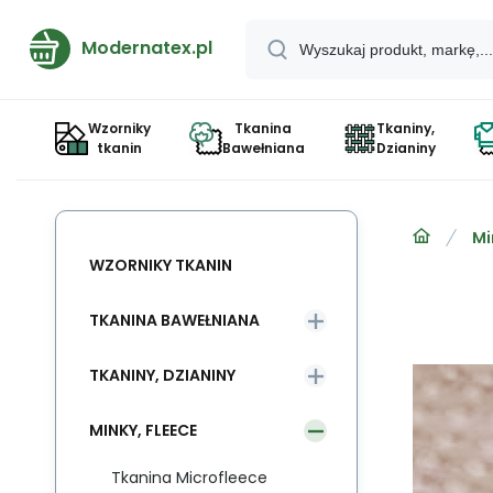
Modernatex.pl
Wzorniky
Tkanina
Tkaniny,
tkanin
Bawełniana
Dzianiny
Mi
WZORNIKY TKANIN
TKANINA BAWEŁNIANA
TKANINY, DZIANINY
MINKY, FLEECE
Tkanina Microfleece