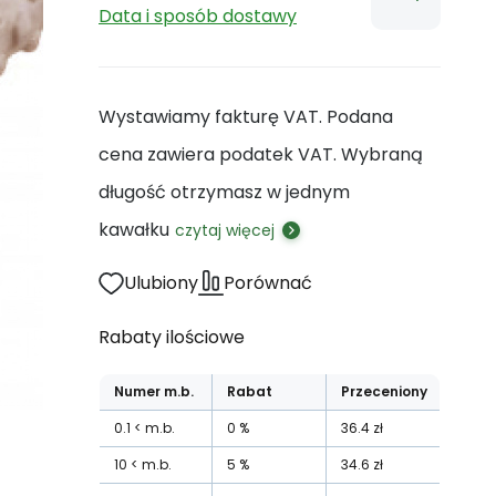
Data i sposób dostawy
Wystawiamy fakturę VAT. Podana
cena zawiera podatek VAT. Wybraną
długość otrzymasz w jednym
kawałku
czytaj więcej
Ulubiony
Porównać
Rabaty ilościowe
Numer
m.b.
Rabat
Przeceniony
0.1
m.b.
0
%
36.4
zł
10
m.b.
5
%
34.6
zł