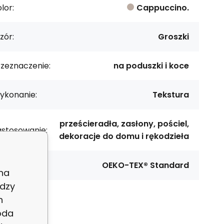
lor:
Cappuccino.
zór:
Groszki
rzeznaczenie:
na poduszki i koce
ykonanie:
Tekstura
prześcieradła, zasłony, pościel,
astosowanie:
dekoracje do domu i rękodzieła
rtyfikat:
OEKO-TEX® Standard
 na
dzy
h
oda