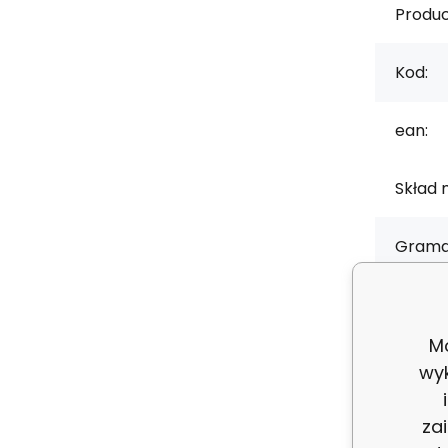
Produc
Kod:
ean:
Skład 
Grama
Szerok
Mo
Rodzaj
wy
za