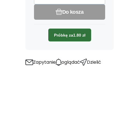
Do kosza
Próbkę za
1.80
zł
Zapytanie
oglądać
Dzielić