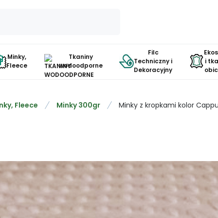
Filc
Eko
Minky,
Tkaniny
Techniczny i
i tk
Fleece
wodoodporne
Dekoracyjny
obi
nky, Fleece
Minky 300gr
Minky z kropkami kolor Capp