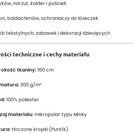
ków, narzut, kołder i pościeli
łon, baldachimów, ochraniaczy do łóżeczek
b tekstylnych, zabawek i dekoracji dziecięcych
ości techniczne i cechy materiału
rokość tkaniny:
160 cm
matura:
300 g/m²
ad:
100% poliester
zaj materiału:
mikropolar typu Minky
tura:
tłoczone kropki (Puntík)