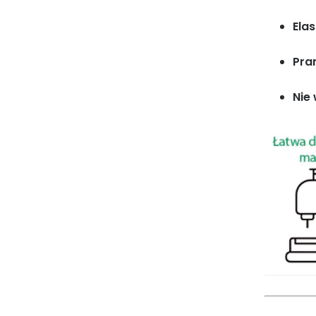
Ela
Pran
Nie