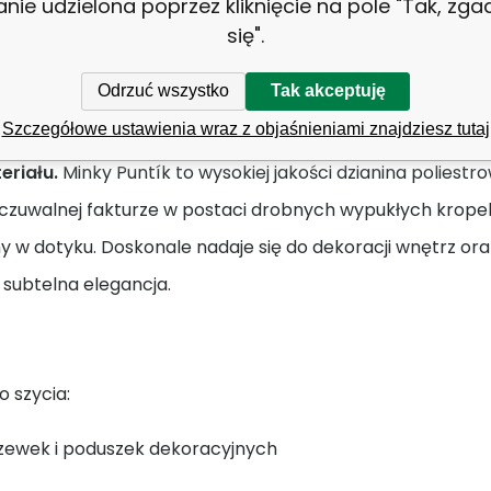
anie udzielona poprzez kliknięcie na pole "Tak, zg
się".
Minky z kropkami kolor Cappuc
Odrzuć wszystko
Tak akceptuję
 Minky Puntík 300 g/m² – miękka dzianina z faktur
Szczegółowe ustawienia wraz z objaśnieniami znajdziesz tutaj
eriału.
Minky Puntík to wysokiej jakości dzianina poliestr
czuwalnej fakturze w postaci drobnych wypukłych kropek m
 w dotyku. Doskonale nadaje się do dekoracji wnętrz ora
 subtelna elegancja.
o szycia:
zewek i poduszek dekoracyjnych