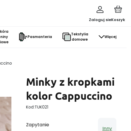
Zaloguj sie
Koszyk
skóra
Tekstylia
aniny
Pasmanteria
Więcej
domowe
ciowe
uccino
Minky z kropkami
kolor Cappuccino
Kod:
TUK021
Zapytanie
Inny