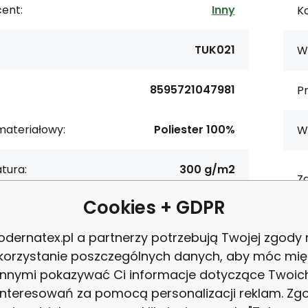
ent:
Inny
Ko
TUK021
W
8595721047981
P
materiałowy:
Poliester 100%
W
tura:
300 g/m2
Z
Cookies + GDPR
ość:
160 cm
Ce
dernatex.pl a partnerzy potrzebują Twojej zgody
 materiału:
minky
korzystanie poszczególnych danych, aby móc mię
innymi pokazywać Ci informacje dotyczące Twoic
interesowań za pomocą personalizacji reklam. Zg