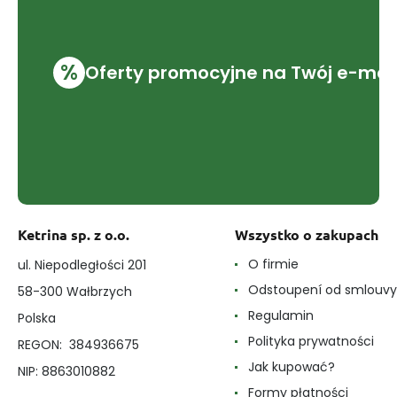
%
Oferty promocyjne na Twój e-mai
Ketrina sp. z o.o.
Wszystko o zakupach
O firmie
ul. Niepodległości 201
Odstoupení od smlouvy
58-300 Wałbrzych
Regulamin
Polska
Polityka prywatności
REGON: 384936675
Jak kupować?
NIP: 8863010882
Formy płatności