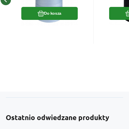
Porównać
Ulubiony
Do kosza
Ostatnio odwiedzane produkty