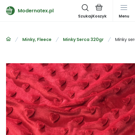
Modernatex.pl
Szukaj
Menu
Minky, Fleece
Minky Serca 320gr
Minky se