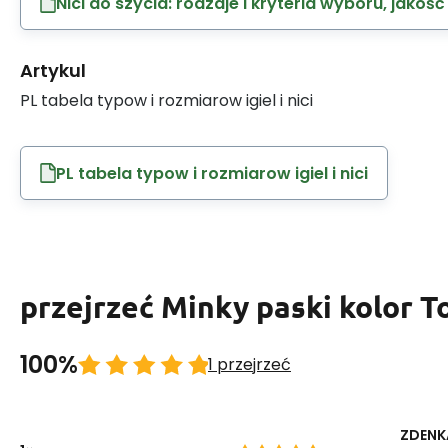
Nici do szycia: rodzaje i kryteria wyboru, jakość
Artykul
PL tabela typow i rozmiarow igiel i nici
PL tabela typow i rozmiarow igiel i nici
przejrzeć Minky paski kolor To
100%
1 przejrzeć
ZDENK