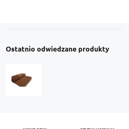
Ostatnio odwiedzane produkty
Minky
paski
kolor
Toffi