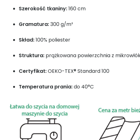
Szerokość tkaniny:
160 cm
Gramatura:
300 g/m²
Skład:
100% poliester
Struktura:
prążkowana powierzchnia z mikrowłók
Certyfikat:
OEKO-TEX® Standard 100
Temperatura prania:
do 40°C