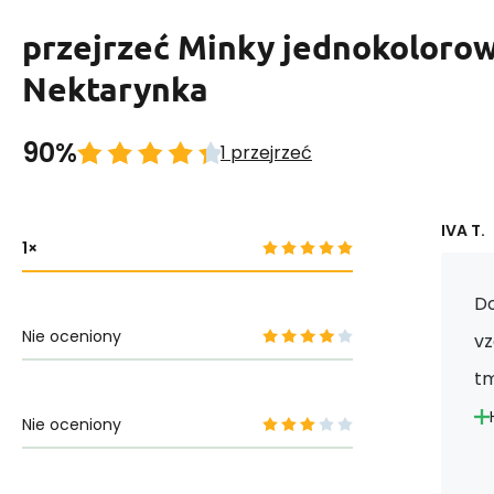
przejrzeć Minky jednokolorow
Nektarynka
90%
1 przejrzeć
IVA T.
1
D
Nie oceniony
vz
tm
Nie oceniony