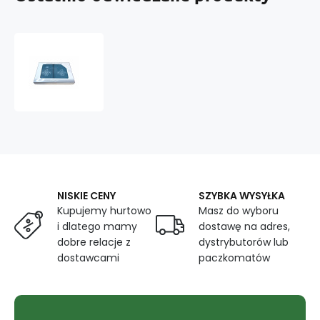
Komplet
ręczników
Frotte
3
szt.,
kolor
Turkusowy
NISKIE CENY
SZYBKA WYSYŁKA
Kupujemy hurtowo
Masz do wyboru
i dlatego mamy
dostawę na adres,
dobre relacje z
dystrybutorów lub
dostawcami
paczkomatów