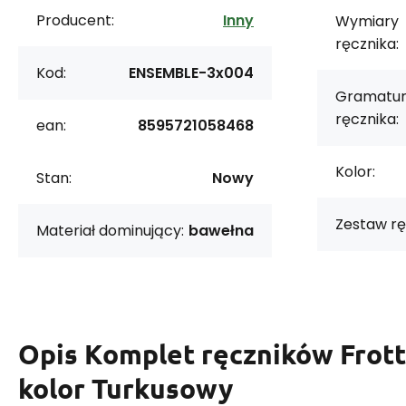
Producent:
Inny
Wymiary
ręcznika:
Kod:
ENSEMBLE-3x004
Gramatu
ręcznika:
ean:
8595721058468
Kolor:
Stan:
Nowy
Zestaw rę
Materiał dominujący:
bawełna
Opis
Komplet ręczników Frotte
kolor Turkusowy