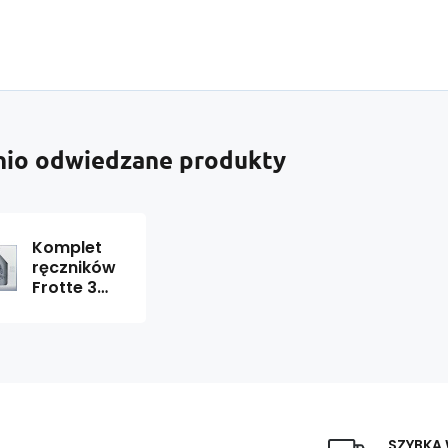
nio odwiedzane produkty
Komplet
ręczników
Frotte 3
szt., kolor
Szary
SZYBKA