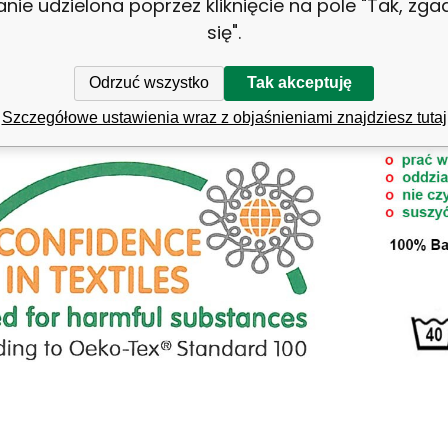
anie udzielona poprzez kliknięcie na pole "Tak, zg
taw -
30x50 cm, 50x90 cm, 70x140 cm
się".
gą się różnić w zależności od parametrów wyświetla
Odrzuć wszystko
Tak akceptuję
Szczegółowe ustawienia wraz z objaśnieniami znajdziesz tutaj