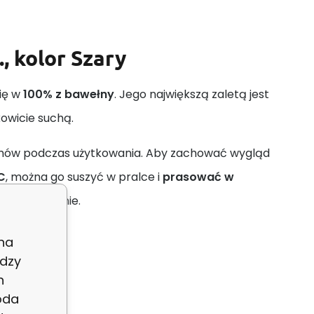
, kolor Szary
się w
100% z bawełny
. Jego największą zaletą jest
owicie suchą.
lemów podczas użytkowania. Aby zachować wygląd
C
, można go suszyć w pralce i
prasować w
cić chemicznie.
 na
dzy
h
oda