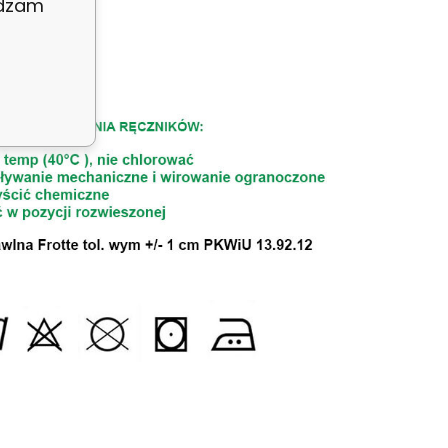
adzam
cza.