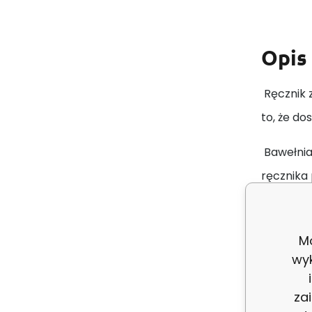
Opis
Ręcznik z
to, że d
Bawełnia
ręcznika 
tempera
Paramet
Mo
wy
Skł
Gra
za