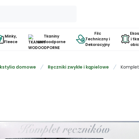
Filc
Eko
Minky,
Tkaniny
Techniczny i
i tk
Fleece
wodoodporne
Dekoracyjny
obi
kstylia domowe
Ręczniki zwykłe i kąpielowe
Komplet 