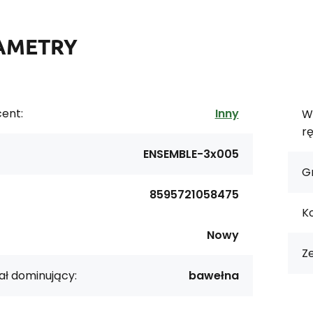
AMETRY
ent:
Inny
W
rę
ENSEMBLE-3x005
G
8595721058475
Ko
Nowy
Z
ał dominujący:
bawełna