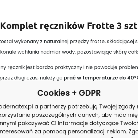
Komplet ręczników Frotte 3 szt.
ostał wykonany z naturalnej przędzy frotte, składającej 
oskonale wchłania nadmiar wody, pozostawiając skórę całk
ny ręcznik jest bardzo praktyczny i nie powoduje prob
przez długi czas, należy go
prać w temperaturze do 40°
turze do 150°C
. Nie można go wybielać, chlorować i czyś
Cookies + GDPR
ry:
dernatex.pl a partnerzy potrzebują Twojej zgody
korzystanie poszczególnych danych, aby móc mię
ad materiałowy -
Bawełna 100%
innymi pokazywać Ci informacje dotyczące Twoic
matura -
450 g/m2
interesowań za pomocą personalizacji reklam. Zg