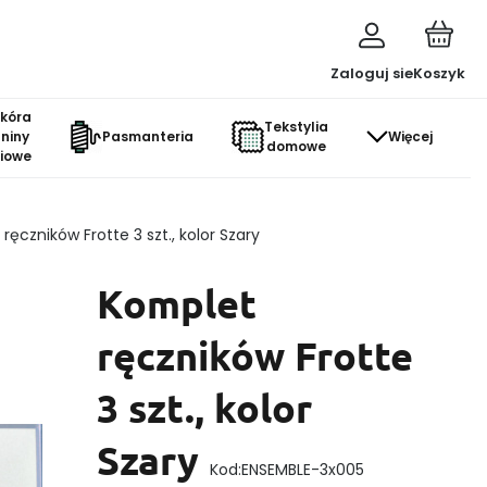
Zaloguj sie
Koszyk
skóra
Tekstylia
aniny
Pasmanteria
Więcej
domowe
ciowe
ręczników Frotte 3 szt., kolor Szary
Komplet
ręczników Frotte
3 szt., kolor
Szary
Kod:
ENSEMBLE-3x005