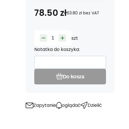
78.50
zł
63.80
zł
bez VAT
szt
Notatka do koszyka:
Do kosza
Zapytanie
oglądać
Dzielić