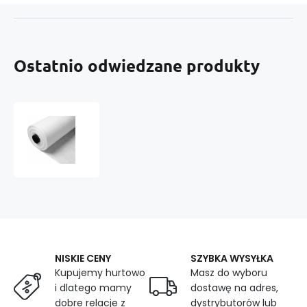
Ostatnio odwiedzane produkty
Flizelina
bez
kleju
kolor
Biały,
80
g/m2
NISKIE CENY
SZYBKA WYSYŁKA
Kupujemy hurtowo
Masz do wyboru
i dlatego mamy
dostawę na adres,
dobre relacje z
dystrybutorów lub