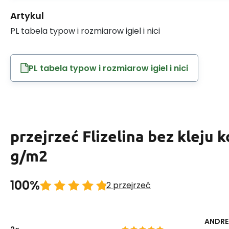
Artykul
PL tabela typow i rozmiarow igiel i nici
PL tabela typow i rozmiarow igiel i nici
przejrzeć Flizelina bez kleju k
g/m2
100%
2 przejrzeć
ANDRE