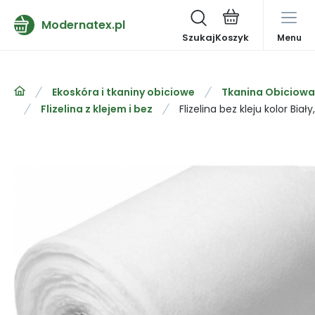
Modernatex.pl
Szukaj
Menu
Ekoskóra i tkaniny obiciowe
Tkanina Obiciowa
Flizelina z klejem i bez
Flizelina bez kleju kolor Bia