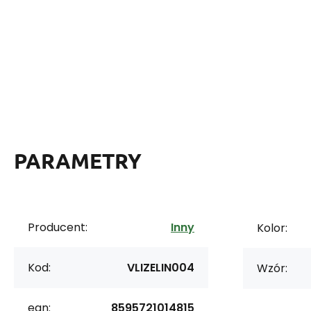
PARAMETRY
Producent:
Inny
Kolor:
Kod:
VLIZELIN004
Wzór:
ean:
8595721014815