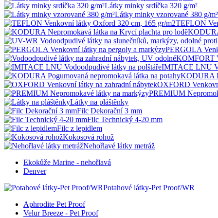
Látky minky srdíčka 320 g/m²
Látky minky vzorované 380 g/m²
TEFLON Venk
KODURA N
PERGOLA Venkov
KOMFORT Vodo
IMITACE LNU Vod
KODURA Po
OXFORD Venkovní l
PREMIUM Nepromokav
Látky na pláštěnky
Filc Dekorační 3 mm
Filc Technický 4-20 mm
Filc z lepidlem
Kokosová rohož
Nehořlavé látky metráž
Ekokůže Marine - nehořlavá
Denver
Potahové látky-Pet Proof/WR
Aphrodite Pet Proof
Velur Breeze - Pet Proof