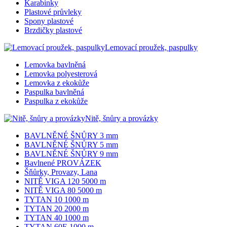
Karabinky
Plastové průvleky
Spony plastové
Brzdičky plastové
Lemovací proužek, paspulky
Lemovka bavlněná
Lemovka polyesterová
Lemovka z ekokůže
Paspulka bavlněná
Paspulka z ekokůže
Nitě, šnůry a provázky
BAVLNĚNÉ ŠNŮRY 3 mm
BAVLNĚNÉ ŠNŮRY 5 mm
BAVLNĚNÉ ŠNŮRY 9 mm
Bavlnené PROVÁZEK
Šňůrky, Provazy, Lana
NITĚ VIGA 120 5000 m
NITĚ VIGA 80 5000 m
TYTAN 10 1000 m
TYTAN 20 2000 m
TYTAN 40 1000 m
TYTAN 60E 1000 m