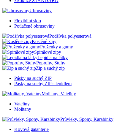
Ekokůže STANDARD
Ubrusoviny
Flexibilní sklo
Potlačené obrusoviny
Podšívka polyesterová
Kostěné zipy
Pruženky a gumy
Spirálové zipy
Lepidla na látky
Popruhy, Stuhy
Zip a suchý zip
Pásky na suchý ZIP
Pásky na suchý ZIP s lepidlem
Molitany, Vatelíny
Vatelíny
Molitany
Průvleky, Spony, Karabinky
Kovová galanterie