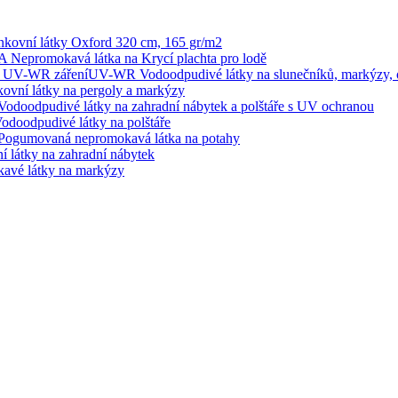
ovní látky Oxford 320 cm, 165 gr/m2
epromokavá látka na Krycí plachta pro lodě
UV-WR Vodoodpudivé látky na slunečníků, markýzy, 
ní látky na pergoly a markýzy
odpudivé látky na zahradní nábytek a polštáře s UV ochranou
oodpudivé látky na polštáře
gumovaná nepromokavá látka na potahy
átky na zahradní nábytek
é látky na markýzy