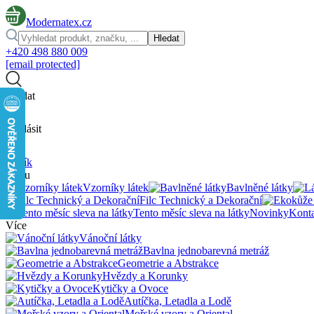
Modernatex.cz
Hledat
+420 498 880 009
[email protected]
Hledat
Přihlásit
Košík
menu
Vzorníky látek
Bavlněné látky
Filc Technický a Dekorační
Tento měsíc sleva na látky
Novinky
Kont
Více
Vánoční látky
Bavlna jednobarevná metráž
Geometrie a Abstrakce
Hvězdy a Korunky
Kytičky a Ovoce
Autíčka, Letadla a Lodě
Mořské vzory a Oriental