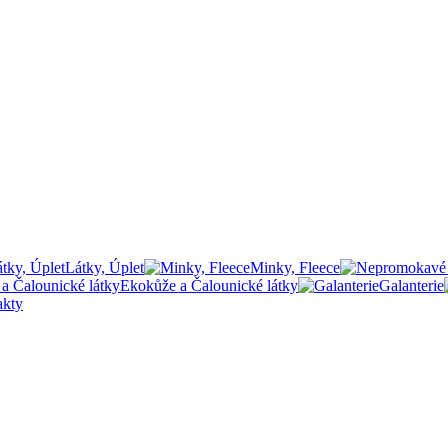
Látky, Úplet
Minky, Fleece
Ekokůže a Čalounické látky
Galanterie
akty