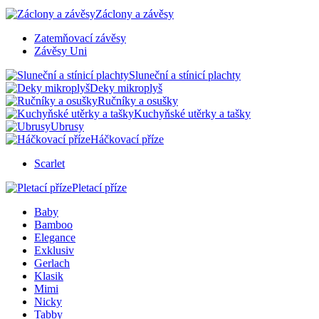
Záclony a závěsy
Zatemňovací závěsy
Závěsy Uni
Sluneční a stínicí plachty
Deky mikroplyš
Ručníky a osušky
Kuchyňské utěrky a tašky
Ubrusy
Háčkovací příze
Scarlet
Pletací příze
Baby
Bamboo
Elegance
Exklusiv
Gerlach
Klasik
Mimi
Nicky
Tabby