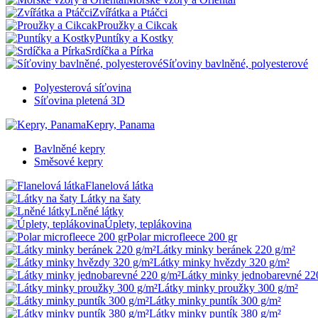
Zvířátka a Ptáčci
Proužky a Cikcak
Puntíky a Kostky
Srdíčka a Pírka
Síťoviny bavlněné, polyesterové
Polyesterová síťovina
Síťovina pletená 3D
Kepry, Panama
Bavlněné kepry
Směsové kepry
Flanelová látka
Látky na šaty
Lněné látky
Úplety, teplákovina
Polar microfleece 200 gr
Látky minky beránek 220 g/m²
Látky minky hvězdy 320 g/m²
Látky minky jednobarevné 22
Látky minky proužky 300 g/m²
Látky minky puntík 300 g/m²
Látky minky puntík 380 g/m²