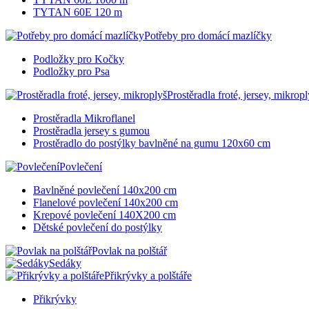
TYTAN 60E 120 m
Potřeby pro domácí mazlíčky
Podložky pro Kočky
Podložky pro Psa
Prostěradla froté, jersey, mikropl
Prostěradla Mikroflanel
Prostěradla jersey s gumou
Prostěradlo do postýlky bavlněné na gumu 120x60 cm
Povlečení
Bavlněné povlečení 140x200 cm
Flanelové povlečení 140x200 cm
Krepové povlečení 140X200 cm
Dětské povlečení do postýlky
Povlak na polštář
Sedáky
Přikrývky a polštáře
Přikrývky