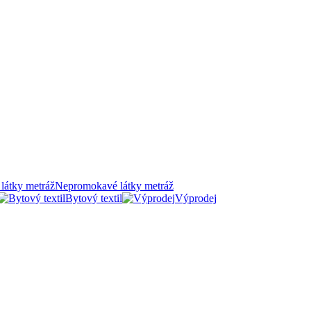
Nepromokavé látky metráž
Bytový textil
Výprodej