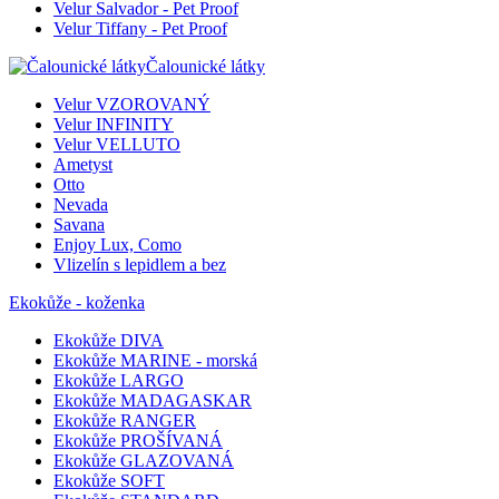
Velur Salvador - Pet Proof
Velur Tiffany - Pet Proof
Čalounické látky
Velur VZOROVANÝ
Velur INFINITY
Velur VELLUTO
Ametyst
Otto
Nevada
Savana
Enjoy Lux, Como
Vlizelín s lepidlem a bez
Ekokůže - koženka
Ekokůže DIVA
Ekokůže MARINE - morská
Ekokůže LARGO
Ekokůže MADAGASKAR
Ekokůže RANGER
Ekokůže PROŠÍVANÁ
Ekokůže GLAZOVANÁ
Ekokůže SOFT