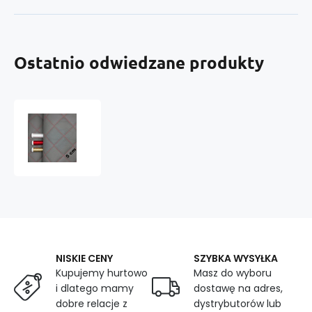
Ostatnio odwiedzane produkty
Ekoskóra
kolor
Grafitowy
pikowana
Czerwoną
nicią
NISKIE CENY
SZYBKA WYSYŁKA
Kupujemy hurtowo
Masz do wyboru
i dlatego mamy
dostawę na adres,
dobre relacje z
dystrybutorów lub