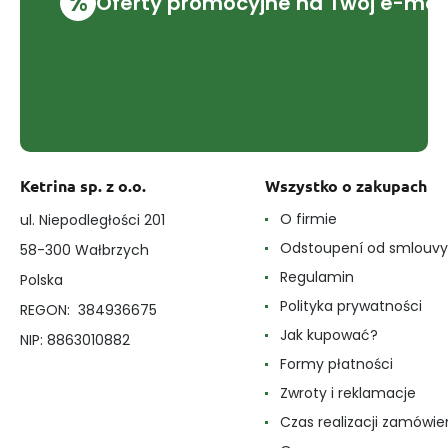
%
Oferty promocyjne na Twój e-mai
Ketrina sp. z o.o.
Wszystko o zakupach
O firmie
ul. Niepodległości 201
Odstoupení od smlouvy
58-300 Wałbrzych
Regulamin
Polska
Polityka prywatności
REGON: 384936675
Jak kupować?
NIP: 8863010882
Formy płatności
Zwroty i reklamacje
Czas realizacji zamówie