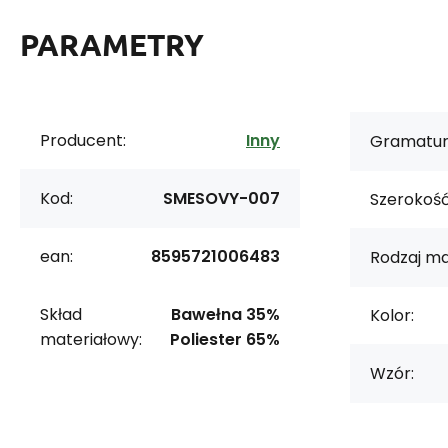
PARAMETRY
Producent:
Inny
Gramatur
Kod:
SMESOVY-007
Szerokość
ean:
8595721006483
Rodzaj ma
Skład
Bawełna 35%
Kolor:
materiałowy:
Poliester 65%
Wzór: