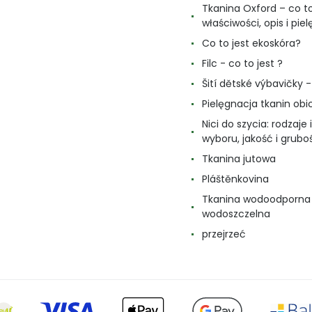
Tkanina Oxford – co to
właściwości, opis i pie
Co to jest ekoskóra?
Filc - co to jest ?
Šití dětské výbavičky - 
Pielęgnacja tkanin ob
Nici do szycia: rodzaje i
wyboru, jakość i grubo
Tkanina jutowa
Pláštěnkovina
Tkanina wodoodporna 
wodoszczelna
przejrzeć