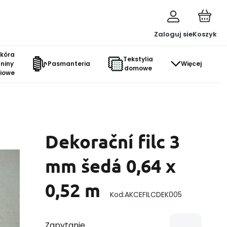
Zaloguj sie
Koszyk
skóra
Tekstylia
aniny
Pasmanteria
Więcej
domowe
ciowe
Dekorační filc 3
mm šedá 0,64 x
0,52 m
Kod:
AKCEFILCDEK005
Zapytanie