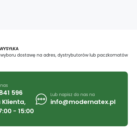
 WYSYŁKA
 wyboru dostawę na adres, dystrybutorów lub paczkomatów
 nas
841 596
Lub napisz do nas na
Klienta,
info@modernatex.pl
7:00 - 15:00