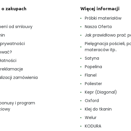
 o zakupach
Więcej informacji
e
Próbki materiałów
ení od smlouvy
Nasza Oferta
min
Jak prawidłowo prać p
a prywatności
Pielęgnacja pościeli, p
materaców itp..
pować?
Satyna
łatności
Popelina
i reklamacje
Flanel
alizacji zamówienia
Poliester
Kepr (Diagonal)
Oxford
 bonusy i program
ciowy
Klej do tkanin
Welur
KODURA