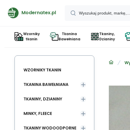
Modernatex.pl
Wzorniky
Tkanina
Tkaniny,
tkanin
Bawełniana
Dzianiny
Wy
WZORNIKY TKANIN
TKANINA BAWEŁNIANA
TKANINY, DZIANINY
MINKY, FLEECE
TKANINY WODOODPORNE