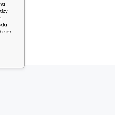
 na
dzy
h
oda
adzam