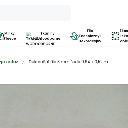
Filc
Eko
Minky,
Tkaniny
Techniczny i
i tk
Fleece
wodoodporne
Dekoracyjny
obi
przedaż
Dekorační filc 3 mm šedá 0,64 x 0,52 m