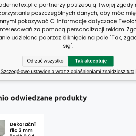
dernatex.pl a partnerzy potrzebują Twojej zgody
ní filc 3 mm
korzystanie poszczególnych danych, aby móc mię
innymi pokazywać Ci informacje dotyczące Twoic
!
interesowań za pomocą personalizacji reklam. Zg
1 kus
anie udzielona poprzez kliknięcie na pole "Tak, zg
się".
Odrzuć wszystko
Tak akceptuję
Szczegółowe ustawienia wraz z objaśnieniami znajdziesz tutaj
nio odwiedzane produkty
Dekorační
filc 3 mm