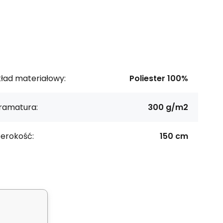
ład materiałowy:
Poliester 100%
ramatura:
300 g/m2
zerokość:
150 cm
 0,52 m