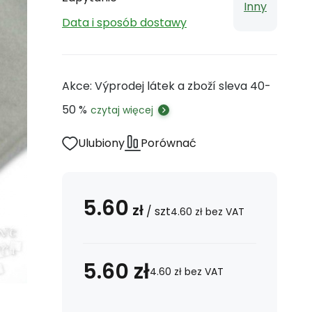
Inny
Data i sposób dostawy
Akce: Výprodej látek a zboží sleva 40-
50 %
czytaj więcej
Ulubiony
Porównać
5.60
zł
/
szt
4.60
zł
bez VAT
5.60
zł
4.60
zł
bez VAT