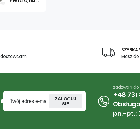
šedá 0,64
x 0,52 m
SZYBKA
z dostawcami
Masz do
zadzwoń do
+48 731 
ZALOGUJ
l
Obsługa 
SIE
pn.-pt.: 