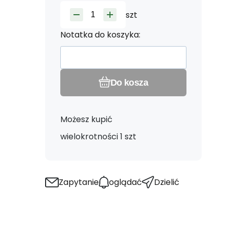
szt
Notatka do koszyka:
Do kosza
Możesz kupić
wielokrotności 1 szt
Zapytanie
oglądać
Dzielić