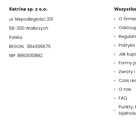
Ketrina sp. z o.o.
Wszystko
O firmi
ul. Niepodległości 201
Odstoup
58-300 Wałbrzych
Regula
Polska
Polityk
REGON: 384936675
Jak ku
NIP: 8863010882
Formy p
Zwroty 
Czas re
O nas
FAQ
Punkty,
lojalnoś