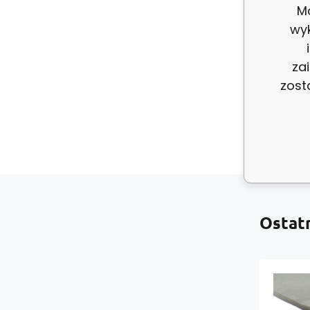
Mo
Dekorač
wy
POZOR!!
za
Cena za 
zost
Ostat