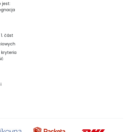
 jest:
lęgnacja
1. část
iciowych
 kryteria
ść
i