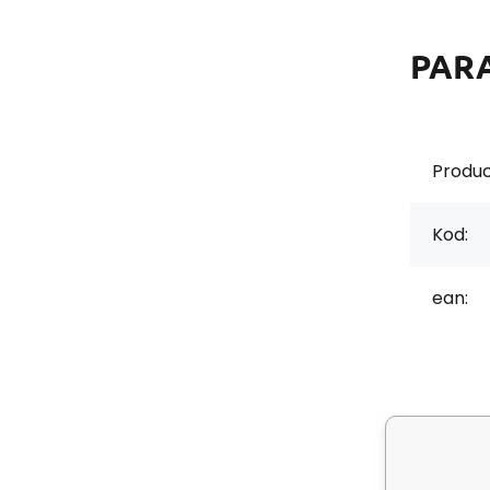
PAR
Produc
Kod:
ean:
Opis