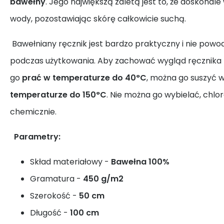
bawełny
. Jego największą zaletą jest to, że doskonal
wody, pozostawiając skórę całkowicie suchą.
Bawełniany ręcznik jest bardzo praktyczny i nie pow
podczas użytkowania. Aby zachować wygląd ręcznika pr
go
prać w temperaturze do 40°C
, można go suszyć w
temperaturze do 150°C
. Nie można go wybielać, chlo
chemicznie.
Parametry:
Skład materiałowy -
Bawełna 100%
Gramatura -
450 g/m2
Szerokość -
50 cm
Długość -
100 cm