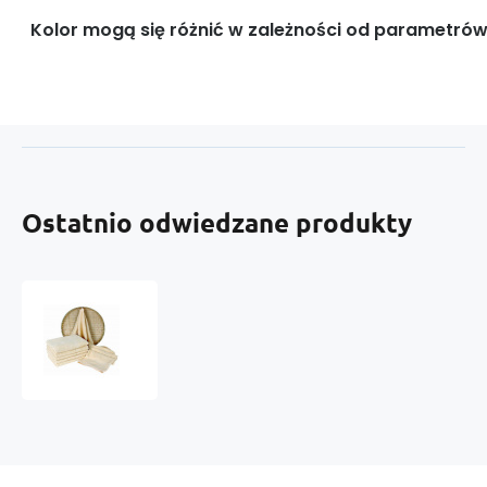
Kolor mogą się różnić w zależności od parametrów
Ostatnio odwiedzane produkty
Beżowy
ręcznik
frotte
Darsi
-
50x100
cm