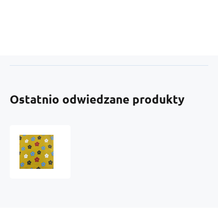
Ostatnio odwiedzane produkty
Bavlněné
látky
PERCAL
001