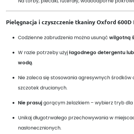
Na torby, plecaki, futerały, wodoodporne pokrowc
Pielęgnacja i czyszczenie tkaniny Oxford 600D
Codzienne zabrudzenia można usunąć
wilgotną 
W razie potrzeby użyj
łagodnego detergentu lub
wodą
.
Nie zaleca się stosowania agresywnych środków
szczotek drucianych.
Nie prasuj
gorącym żelazkiem – wybierz tryb dla 
Unikaj długotrwałego przechowywania w miejscac
nasłonecznionych.