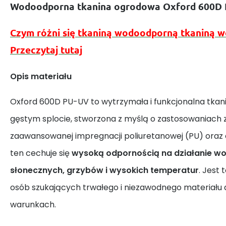
Wodoodporna tkanina ogrodowa Oxford 600D
Czym różni się tkaniną wodoodporną tkaniną 
Przeczytaj tutaj
Opis materiału
Oxford 600D PU-UV to wytrzymała i funkcjonalna tkan
gęstym splocie, stworzona z myślą o zastosowaniach 
zaawansowanej impregnacji poliuretanowej (PU) oraz 
ten cechuje się
wysoką odpornością na działanie wo
słonecznych, grzybów i wysokich temperatur
. Jest 
osób szukających trwałego i niezawodnego materiału 
warunkach.