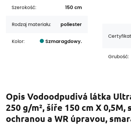
Szerokość:
150 cm
Rodzaj materiału:
poliester
Certyfikat
Kolor:
Szmaragdowy.
Grubość:
Opis
Vodoodpudivá látka Ultr
250 g/m², šíře 150 cm X 0,5M, 
ochranou a WR úpravou, sma