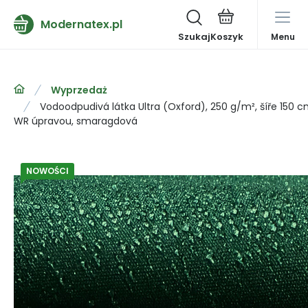
Modernatex.pl
Szukaj
Menu
Wyprzedaż
Vodoodpudivá látka Ultra (Oxford), 250 g/m², šíře 150 
WR úpravou, smaragdová
NOWOŚCI