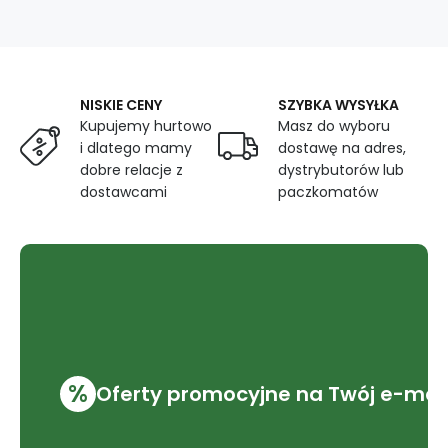
g/m²,
šíře
150
cm
X
NISKIE CENY
SZYBKA WYSYŁKA
0,5M,
Kupujemy hurtowo
Masz do wyboru
s
i dlatego mamy
dostawę na adres,
UV
dobre relacje z
ochranou
dystrybutorów lub
a
dostawcami
paczkomatów
WR
úpravou,
smaragdová
%
Oferty promocyjne na Twój e-mai