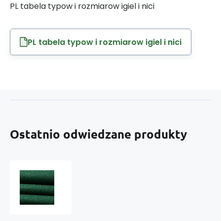
PL tabela typow i rozmiarow igiel i nici
PL tabela typow i rozmiarow igiel i nici
Ostatnio odwiedzane produkty
Vodoodpudivá
látka
Ultra
(Oxford),
250