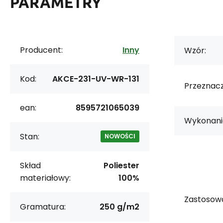
PARAMETRY
Producent:
Inny
Wzór:
Kod:
AKCE-231-UV-WR-131
Przeznacz
ean:
8595721065039
Wykonani
Stan:
NOWOŚCI
Skład
Poliester
materiałowy:
100%
Zastosowa
Gramatura:
250 g/m2