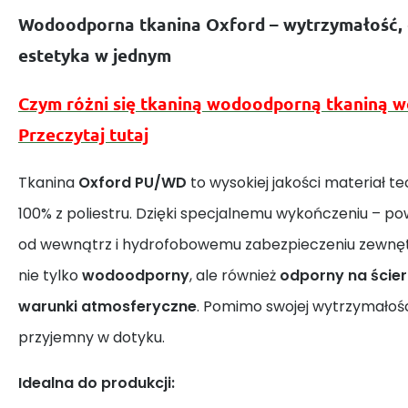
Wodoodporna tkanina Oxford – wytrzymałość, 
estetyka w jednym
Czym różni się tkaniną wodoodporną tkaniną 
Przeczytaj tutaj
Tkanina
Oxford PU/WD
to wysokiej jakości materiał 
100% z poliestru. Dzięki specjalnemu wykończeniu – p
od wewnątrz i hydrofobowemu zabezpieczeniu zewnęt
nie tylko
wodoodporny
, ale również
odporny na ściera
warunki atmosferyczne
. Pomimo swojej wytrzymałości
przyjemny w dotyku.
Idealna do produkcji: