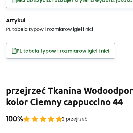
Nici do szycia: rodzaje i kryteria wyboru, jakość
Artykul
PL tabela typow i rozmiarow igiel i nici
PL tabela typow i rozmiarow igiel i nici
przejrzeć Tkanina Wodoodpo
kolor Ciemny cappuccino 44
100%
2 przejrzeć