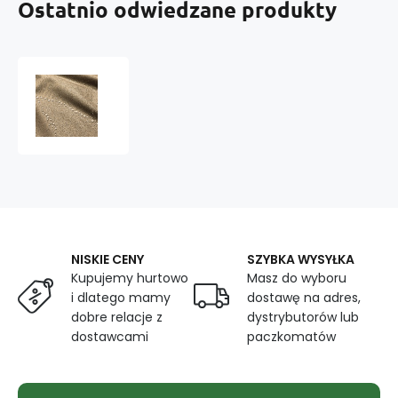
Ostatnio odwiedzane produkty
Tkanina
Wodoodporna
Oxford
kolor
Ciemny
cappuccino
44
NISKIE CENY
SZYBKA WYSYŁKA
Kupujemy hurtowo
Masz do wyboru
i dlatego mamy
dostawę na adres,
dobre relacje z
dystrybutorów lub
dostawcami
paczkomatów