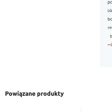
po
Lá
ba
Powiązane produkty