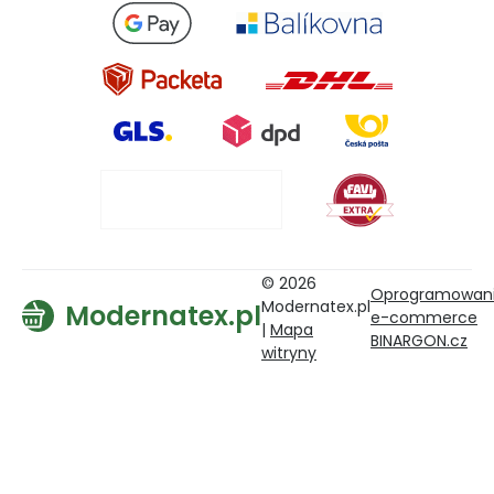
© 2026
Oprogramowan
Modernatex.pl
Modernatex.pl
e-commerce
|
Mapa
BINARGON.cz
witryny