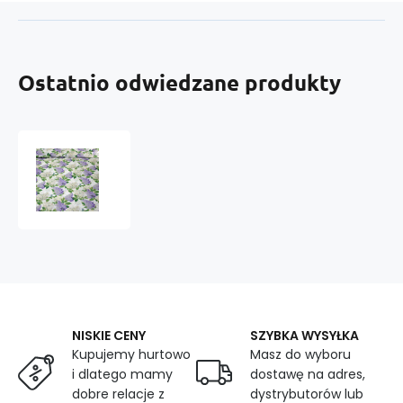
Ostatnio odwiedzane produkty
Tkanina
bawełniana
ze
wzorem
bzu
na
białym
tle
NISKIE CENY
SZYBKA WYSYŁKA
Kupujemy hurtowo
Masz do wyboru
i dlatego mamy
dostawę na adres,
dobre relacje z
dystrybutorów lub