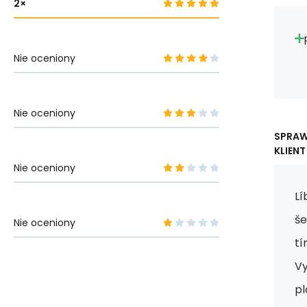
2
Nie oceniony
Nie oceniony
SPRA
KLIENT
Nie oceniony
Lí
še
Nie oceniony
tí
Vy
pl