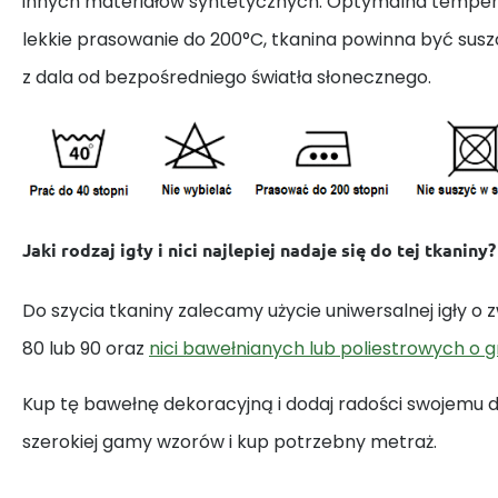
innych materiałów syntetycznych. Optymalna tempera
lekkie prasowanie do 200°C, tkanina powinna być susz
z dala od bezpośredniego światła słonecznego.
Jaki rodzaj igły i nici najlepiej nadaje się do tej tkaniny?
Do szycia tkaniny zalecamy użycie uniwersalnej igły o
80 lub 90 oraz
nici bawełnianych lub poliestrowych o 
Kup tę bawełnę dekoracyjną i dodaj radości swojemu
szerokiej gamy wzorów i kup potrzebny metraż.