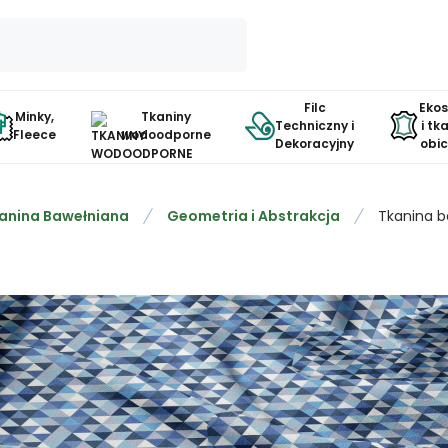
Filc
Eko
Minky,
Tkaniny
Techniczny i
i tk
Fleece
wodoodporne
Dekoracyjny
obi
anina Bawełniana
Geometria i Abstrakcja
Tkanina b