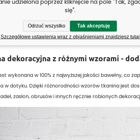
anie udzielona poprzez kliknięcie na pole "Tak, zg
się".
Odrzuć wszystko
Tak akceptuję
Szczegółowe ustawienia wraz z objaśnieniami znajdziesz tutaj
Tkanina bawełniana wzór niebie
a dekoracyjna z różnymi wzorami - do
est wykonana w 100% z najwyższej jakości bawełny, co zape
a w dotyku. Dzięki różnorodności wzorów tkanina jest do
adeł, zasłon, obrusów i innych ręcznie robionych dekorac