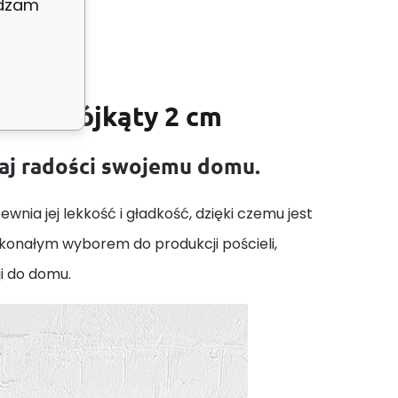
adzam
ski trójkąty 2 cm
daj radości swojemu domu.
wnia jej lekkość i gładkość, dzięki czemu jest
skonałym wyborem do produkcji pościeli,
ji do domu.