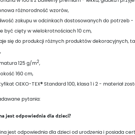
onana w 100% z bawełny premium - lekka, gładka i przyj
onowa różnorodność wzorów,
liwość zakupu w odcinkach dostosowanych do potrzeb - na
 być cięty w wielokrotnościach 10 cm,
je się do produkcji różnych produktów dekoracyjnych, taki
,
2
matura 125 g/m
,
rokość 160 cm,
yfikat OEKO-TEX® Standard 100, klasa 1 i 2 - materiał zost
adawane pytania:
na jest odpowiednia dla dzieci?
ina jest odpowiednia dla dzieci od urodzenia i posiada cert