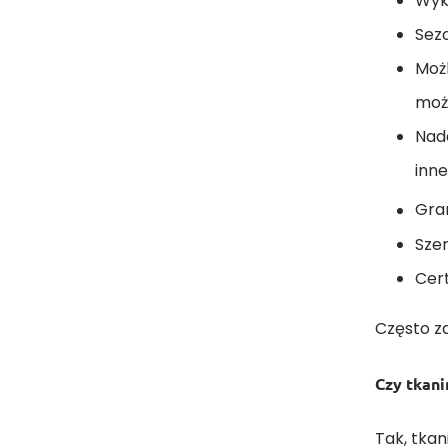
Wyk
Sez
Moż
może
Nada
inne
Gra
Sze
Cert
Często z
Czy tkani
Tak, tkan