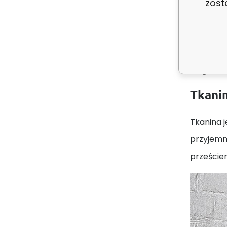
zost
Opis
Tkanin
Tkanina j
przyjemn
prześcier