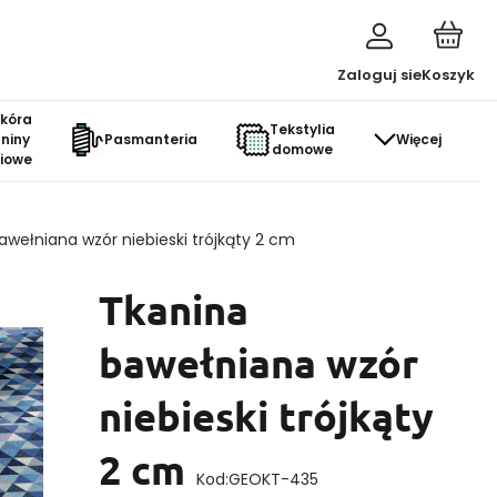
Zaloguj sie
Koszyk
skóra
Tekstylia
aniny
Pasmanteria
Więcej
domowe
ciowe
awełniana wzór niebieski trójkąty 2 cm
Tkanina
bawełniana wzór
niebieski trójkąty
2 cm
Kod:
GEOKT-435