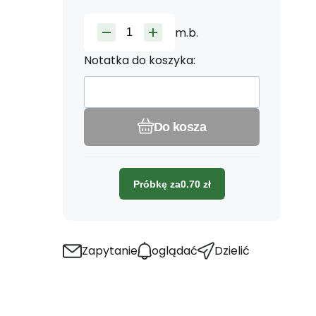
m.b.
Notatka do koszyka:
Do kosza
Próbkę za
0.70
zł
Zapytanie
oglądać
Dzielić