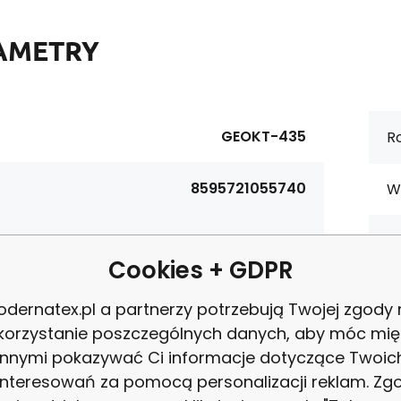
AMETRY
GEOKT-435
Ro
8595721055740
W
materiałowy:
Bawełna 100%
Ce
Cookies + GDPR
tura:
125 g/m2
P
dernatex.pl a partnerzy potrzebują Twojej zgody
korzystanie poszczególnych danych, aby móc mię
ość:
160 cm
innymi pokazywać Ci informacje dotyczące Twoic
Z
interesowań za pomocą personalizacji reklam. Zg
Niebieski.