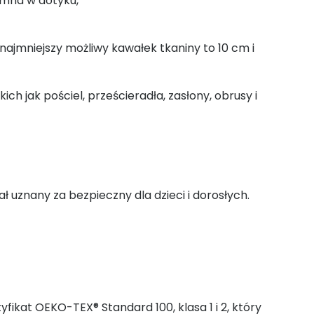
emna w dotyku,
jmniejszy możliwy kawałek tkaniny to 10 cm i
ch jak pościel, prześcieradła, zasłony, obrusy i
ał uznany za bezpieczny dla dzieci i dorosłych.
yfikat OEKO-TEX® Standard 100, klasa 1 i 2, który