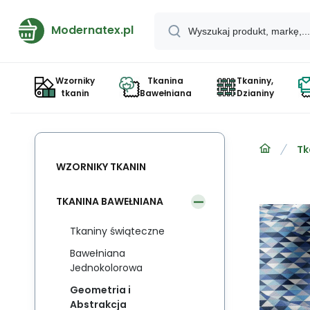
Modernatex.pl
Wzorniky
Tkanina
Tkaniny,
tkanin
Bawełniana
Dzianiny
Tk
WZORNIKY TKANIN
TKANINA BAWEŁNIANA
Tkaniny świąteczne
Bawełniana
Jednokolorowa
Geometria i
Abstrakcja