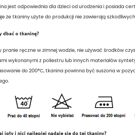
ina jest odpowiednia dla dzieci od urodzenia i posiada cert
e że tkaniny użyte do produkcji nie zawierają szkodliwych
y dbać o tkaninę?
 pranie ręczne w zimnej wodzie, nie używać środków czys
ami wykonanymi z poliestru lub innych materiałów synte
rasowanie do 200°C, tkanina powinna być suszona w pozycj
ego.
j igły i nici najlepiej nadaje się do tej tkaniny?