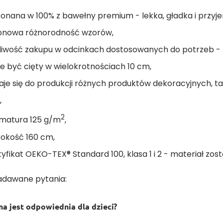
onana w 100% z bawełny premium - lekka, gładka i przyj
onowa różnorodność wzorów,
liwość zakupu w odcinkach dostosowanych do potrzeb - na
 być cięty w wielokrotnościach 10 cm,
je się do produkcji różnych produktów dekoracyjnych, taki
,
2
matura 125 g/m
,
rokość 160 cm,
yfikat OEKO-TEX® Standard 100, klasa 1 i 2 - materiał zost
adawane pytania:
na jest odpowiednia dla dzieci?