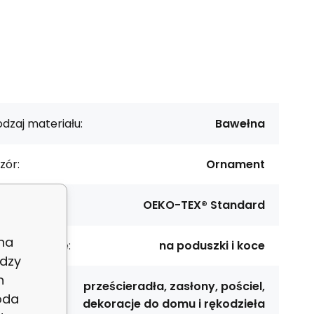
dzaj materiału:
Bawełna
zór:
Ornament
rtyfikat:
OEKO-TEX® Standard
 na
rzeznaczenie:
na poduszki i koce
dzy
h
prześcieradła, zasłony, pościel,
astosowanie:
oda
dekoracje do domu i rękodzieła