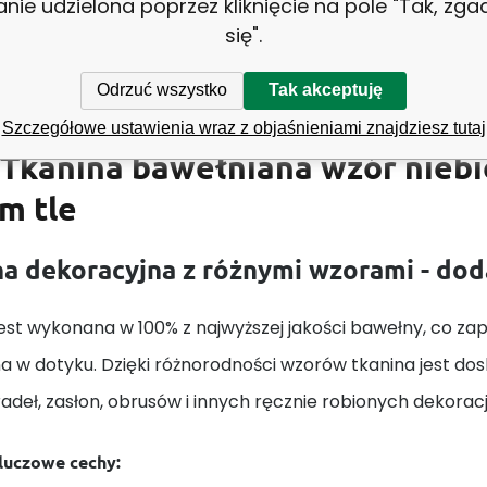
anie udzielona poprzez kliknięcie na pole "Tak, zg
Biały
się".
Odrzuć wszystko
Tak akceptuję
Szczegółowe ustawienia wraz z objaśnieniami znajdziesz tutaj
Tkanina bawełniana wzór niebi
m tle
a dekoracyjna z różnymi wzorami - do
est wykonana w 100% z najwyższej jakości bawełny, co zape
a w dotyku. Dzięki różnorodności wzorów tkanina jest do
adeł, zasłon, obrusów i innych ręcznie robionych dekorac
kluczowe cechy: