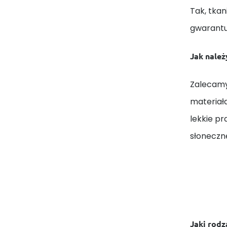
Tak, tkan
gwarantuj
Jak należ
Zalecamy
materiał
lekkie p
słoneczn
Jaki rodza