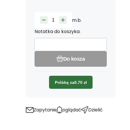
m.b.
Notatka do koszyka:
Do kosza
Próbkę za
0.70
zł
Zapytanie
oglądać
Dzielić