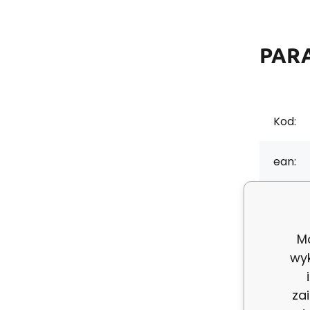
PAR
Kod:
ean:
Grama
Mo
Skład 
wy
Szerok
za