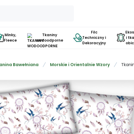
Filc
Eko
Minky,
Tkaniny
Techniczny i
i tk
Fleece
wodoodporne
Dekoracyjny
obi
anina Bawełniana
Morskie i Orientalnie Wzory
Tkani