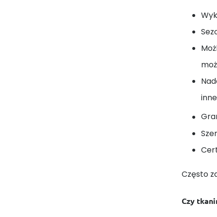
Wyk
Sez
Moż
może
Nada
inne
Gra
Sze
Cert
Często z
Czy tkani