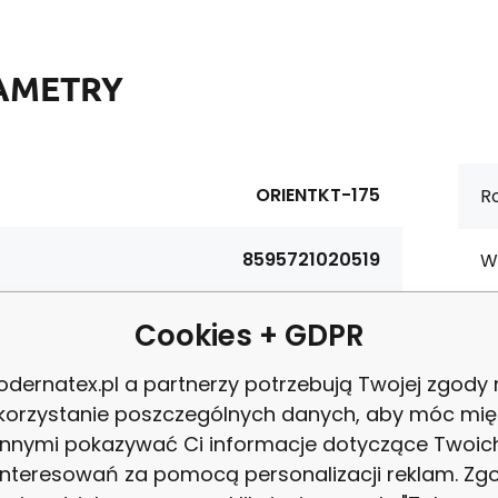
AMETRY
ORIENTKT-175
Ro
8595721020519
W
tura:
125 g/m2
Ce
Cookies + GDPR
dernatex.pl a partnerzy potrzebują Twojej zgody
materiałowy:
Bawełna 100%
P
korzystanie poszczególnych danych, aby móc mię
innymi pokazywać Ci informacje dotyczące Twoic
ość:
160 cm
Z
interesowań za pomocą personalizacji reklam. Zg