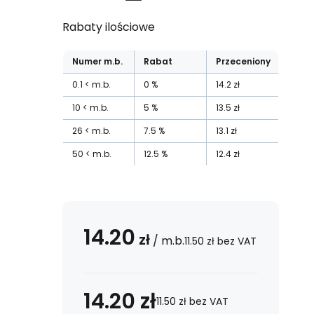
Rabaty ilościowe
Numer
m.b.
Rabat
Przeceniony
0.1
m.b.
0
%
14.2
zł
10
m.b.
5
%
13.5
zł
26
m.b.
7.5
%
13.1
zł
50
m.b.
12.5
%
12.4
zł
14.20
zł
/
m.b.
11.50
zł
bez VAT
14.20
zł
11.50
zł
bez VAT