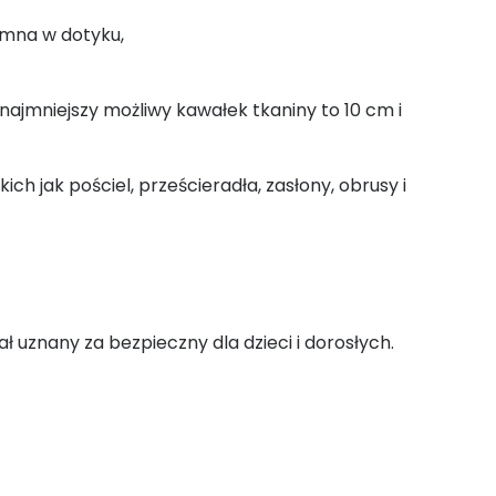
emna w dotyku,
jmniejszy możliwy kawałek tkaniny to 10 cm i
ch jak pościel, prześcieradła, zasłony, obrusy i
ał uznany za bezpieczny dla dzieci i dorosłych.