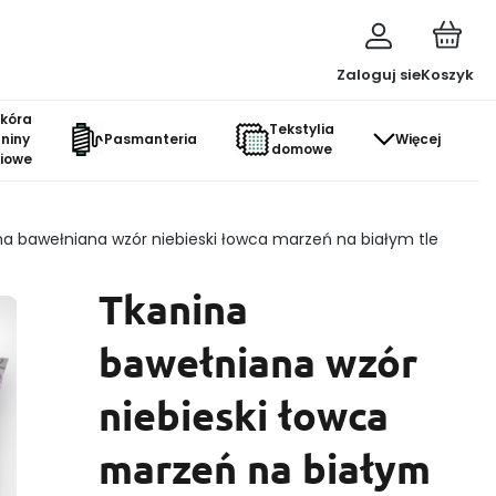
Zaloguj sie
Koszyk
skóra
Tekstylia
aniny
Pasmanteria
Więcej
domowe
ciowe
na bawełniana wzór niebieski łowca marzeń na białym tle
Tkanina
bawełniana wzór
niebieski łowca
marzeń na białym