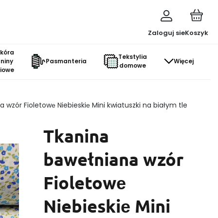
Zaloguj sie
Koszyk
skóra
Tekstylia
aniny
Pasmanteria
Więcej
domowe
ciowe
 wzór Fioletowе Niebieskiе Mini kwiatuszki na białym tle
Tkanina
bawełniana wzór
Fioletowе
Niebieskiе Mini