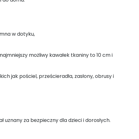
emna w dotyku,
jmniejszy możliwy kawałek tkaniny to 10 cm i
ch jak pościel, prześcieradła, zasłony, obrusy i
ał uznany za bezpieczny dla dzieci i dorosłych.