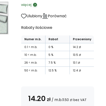
więcej
Ulubiony
Porównać
Rabaty ilościowe
Numer
m.b.
Rabat
Przeceniony
0.1
m.b.
0
%
14.2
zł
10
m.b.
5
%
13.5
zł
26
m.b.
7.5
%
13.1
zł
50
m.b.
12.5
%
12.4
zł
14.20
zł
/
m.b.
11.50
zł
bez VAT