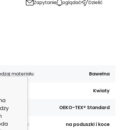
Zapytanie
oglądać
Dzielić
dzaj materiału:
Bawełna
zór:
Kwiaty
 na
rtyfikat:
OEKO-TEX® Standard
dzy
h
oda
rzeznaczenie:
na poduszki i koce