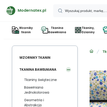
Modernatex.pl
Wzorniky
Tkanina
Tkaniny,
tkanin
Bawełniana
Dzianiny
Tk
WZORNIKY TKANIN
TKANINA BAWEŁNIANA
Tkaniny świąteczne
Bawełniana
Jednokolorowa
Geometria i
Abstrakcja