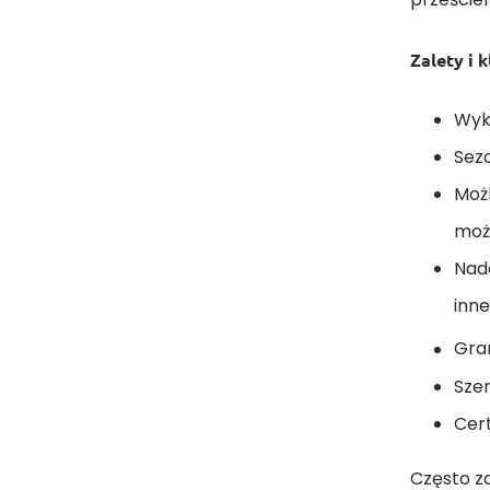
Zalety i 
Wyk
Sez
Moż
może
Nada
inne
Gra
Sze
Cert
Często z