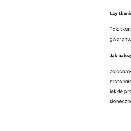
Czy tkani
Tak, tkan
gwarantuj
Jak należ
Zalecamy
materiał
lekkie p
słoneczn