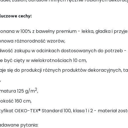
kluczowe cechy:
onana w 100% z bawełny premium - lekka, gładka i przyj
onowa różnorodność wzorów,
liwość zakupu w odcinkach dostosowanych do potrzeb - na
 być cięty w wielokrotnościach 10 cm,
je się do produkcji różnych produktów dekoracyjnych, taki
,
2
matura 125 g/m
,
rokość 160 cm,
yfikat OEKO-TEX® Standard 100, klasa 1 i 2 - materiał zost
adawane pytania: