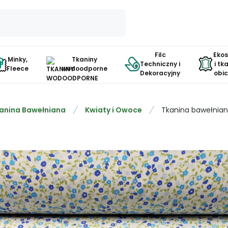
Filc
Eko
Minky,
Tkaniny
Techniczny i
i tk
Fleece
wodoodporne
Dekoracyjny
obi
anina Bawełniana
Kwiaty i Owoce
Tkanina bawełniana