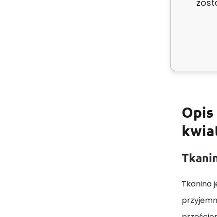
zost
Szerok
Kolor:
Opis
kwiat
Tkanin
Tkanina j
przyjemn
prześcier