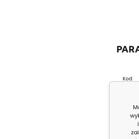
PAR
Kod:
ean:
Mo
Skład 
wy
za
Grama