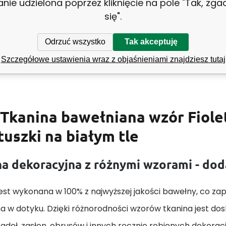
anie udzielona poprzez kliknięcie na pole "Tak, zg
się".
ość:
160 cm
Z
Odrzuć wszystko
Tak akceptuję
Biały
Szczegółowe ustawienia wraz z objaśnieniami znajdziesz tutaj
Tkanina bawełniana wzór Fiole
uszki na białym tle
a dekoracyjna z różnymi wzorami - do
est wykonana w 100% z najwyższej jakości bawełny, co zape
a w dotyku. Dzięki różnorodności wzorów tkanina jest do
adeł, zasłon, obrusów i innych ręcznie robionych dekorac