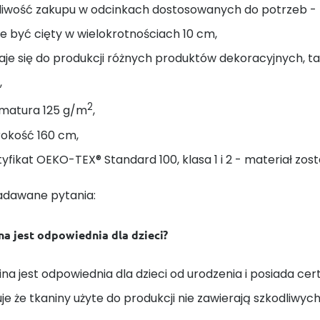
liwość zakupu w odcinkach dostosowanych do potrzeb - na
 być cięty w wielokrotnościach 10 cm,
je się do produkcji różnych produktów dekoracyjnych, taki
,
2
matura 125 g/m
,
rokość 160 cm,
yfikat OEKO-TEX® Standard 100, klasa 1 i 2 - materiał zost
adawane pytania:
na jest odpowiednia dla dzieci?
ina jest odpowiednia dla dzieci od urodzenia i posiada cert
e że tkaniny użyte do produkcji nie zawierają szkodliwych