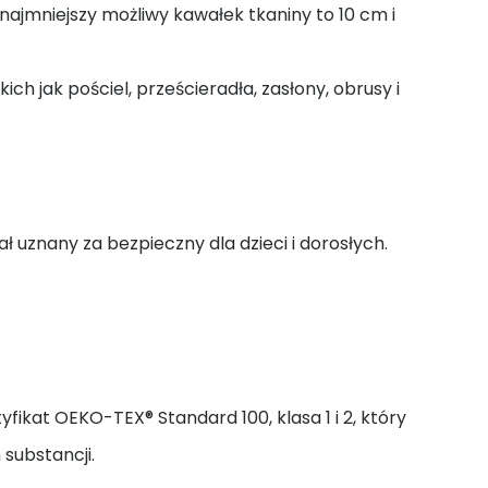
jmniejszy możliwy kawałek tkaniny to 10 cm i
ch jak pościel, prześcieradła, zasłony, obrusy i
ał uznany za bezpieczny dla dzieci i dorosłych.
yfikat OEKO-TEX® Standard 100, klasa 1 i 2, który
 substancji.