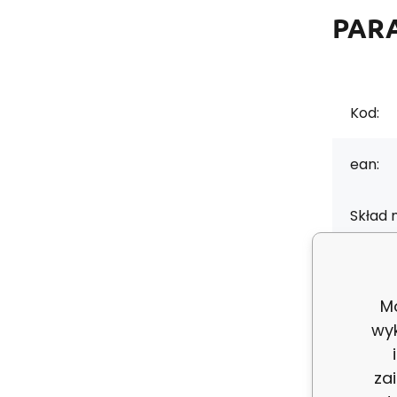
PAR
Kod:
ean:
Skład 
Grama
Mo
Szerok
wy
Kolor:
za