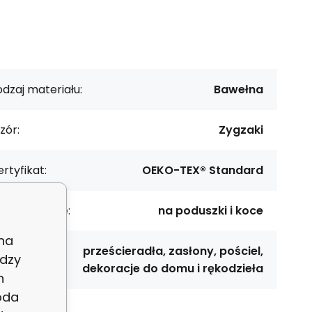
dzaj materiału:
Bawełna
zór:
Zygzaki
rtyfikat:
OEKO-TEX® Standard
rzeznaczenie:
na poduszki i koce
 na
prześcieradła, zasłony, pościel,
dzy
astosowanie:
dekoracje do domu i rękodzieła
h
oda