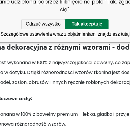
anie udzielona poprzez kliknięcie na pole "Tak, zg
się".
Odrzuć wszystko
Tak akceptuję
Tkanina bawełniana wzór czerw
Szczegółowe ustawienia wraz z objaśnieniami znajdziesz tutaj
a dekoracyjna z różnymi wzorami - do
est wykonana w 100% z najwyższej jakości bawełny, co zape
a w dotyku. Dzięki różnorodności wzorów tkanina jest do
adeł, zasłon, obrusów i innych ręcznie robionych dekorac
kluczowe cechy:
onana w 100% z bawełny premium - lekka, gładka i przyj
onowa różnorodność wzorów,