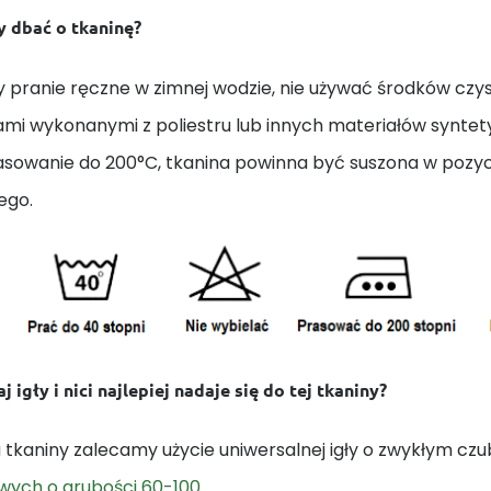
y dbać o tkaninę?
 pranie ręczne w zimnej wodzie, nie używać środków czys
ami wykonanymi z poliestru lub innych materiałów synte
rasowanie do 200°C, tkanina powinna być suszona w pozycj
ego.
j igły i nici najlepiej nadaje się do tej tkaniny?
 tkaniny zalecamy użycie uniwersalnej igły o zwykłym czu
owych o grubości 60-100
.