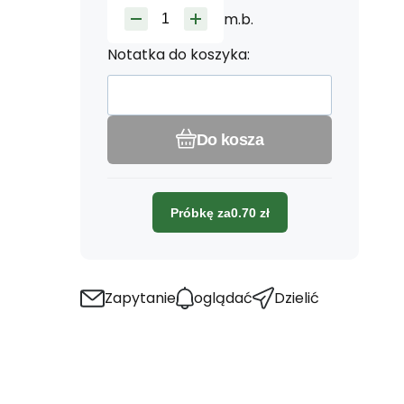
m.b.
Notatka do koszyka:
Do kosza
Próbkę za
0.70
zł
Zapytanie
oglądać
Dzielić