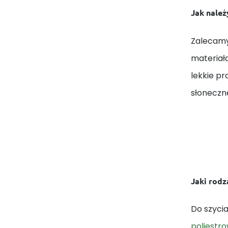
Jak należ
Zalecamy
materiał
lekkie p
słoneczn
Jaki rodza
Do szycia
poliestr