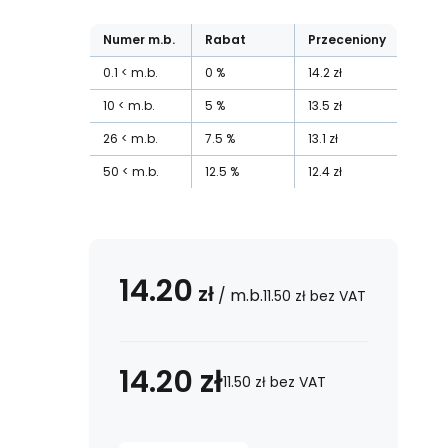
Numer
m.b.
Rabat
Przeceniony
0.1
m.b.
0
%
14.2
zł
10
m.b.
5
%
13.5
zł
26
m.b.
7.5
%
13.1
zł
50
m.b.
12.5
%
12.4
zł
14.20
zł
/
m.b.
11.50
zł
bez VAT
14.20
zł
11.50
zł
bez VAT