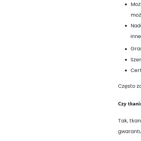
Moż
może
Nada
inne
Gra
Sze
Cert
Często z
Czy tkani
Tak, tkan
gwarantuj