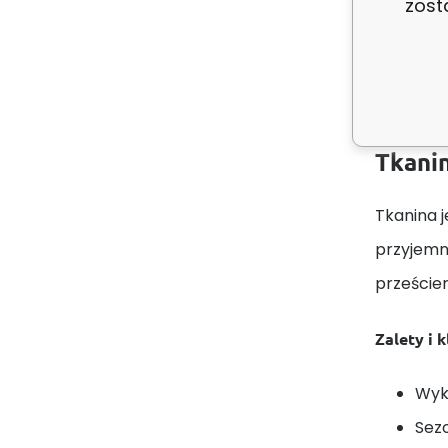
zost
Opis
Tkanin
Tkanina j
przyjemn
prześcier
Zalety i 
Wyk
Sez