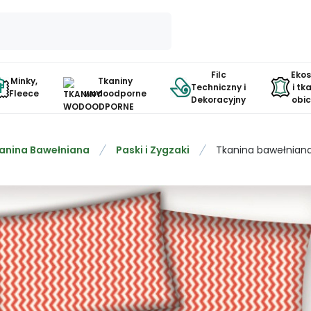
Filc
Eko
Minky,
Tkaniny
Techniczny i
i tk
Fleece
wodoodporne
Dekoracyjny
obi
anina Bawełniana
Paski i Zygzaki
Tkanina bawełniana