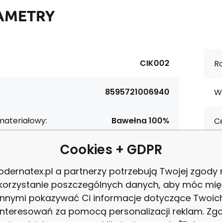
AMETRY
CIK002
Ro
8595721006940
W
materiałowy:
Bawełna 100%
Ce
Cookies + GDPR
tura:
125 g/m2
P
dernatex.pl a partnerzy potrzebują Twojej zgody
ość:
160 cm
korzystanie poszczególnych danych, aby móc mię
Z
innymi pokazywać Ci informacje dotyczące Twoic
Czerwony
interesowań za pomocą personalizacji reklam. Zg