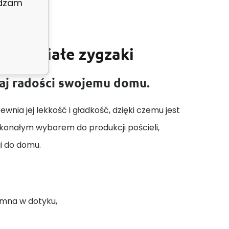
adzam
ono-białe zygzaki
daj radości swojemu domu.
wnia jej lekkość i gładkość, dzięki czemu jest
skonałym wyborem do produkcji pościeli,
ji do domu.
emna w dotyku,