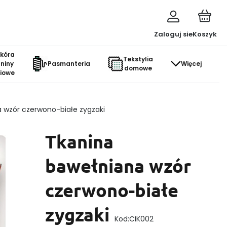
Zaloguj sie
Koszyk
skóra
Tekstylia
aniny
Pasmanteria
Więcej
domowe
ciowe
 wzór czerwono-białe zygzaki
Tkanina
bawełniana wzór
czerwono-białe
zygzaki
Kod:
CIK002