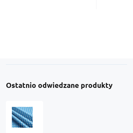
Ostatnio odwiedzane produkty
Tkanina
bawełniana
Białe
groszki