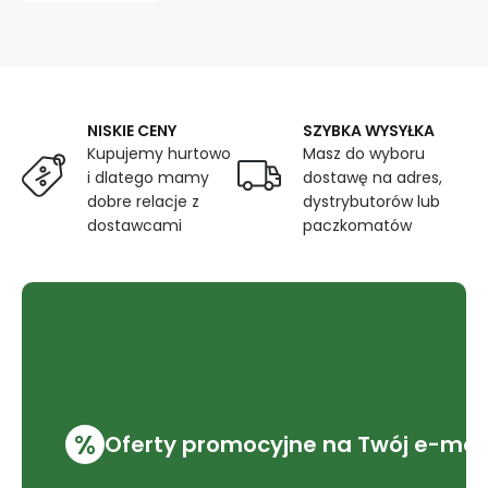
10
mm
na
błękitnym
tle
NISKIE CENY
SZYBKA WYSYŁKA
Kupujemy hurtowo
Masz do wyboru
i dlatego mamy
dostawę na adres,
dobre relacje z
dystrybutorów lub
dostawcami
paczkomatów
%
Oferty promocyjne na Twój e-mai