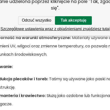
anie udzielona poprzez kliknięcie na pole "Tak, zg
się".
rzymałość:
Taśmy nośne charakteryzują się wysoką odpo
wiązaniem w miejscach wymagających dużej obciążalnośc
Odrzuć wszystko
Tak akceptuję
 tym elastyczność i stabilność.
Szczegółowe ustawienia wraz z objaśnieniami znajdziesz tutaj
orność na warunki atmosferyczne:
Materiały używane 
mieni UV, wilgoci oraz zmienne temperatury, co pozwala 
unkach środowiskowych.
wanie:
dukcja plecaków i toreb:
Taśmy są używane jako paski n
trukcję.
manteria i krawiectwo:
Służą jako ozdobne lub funkcjonal
ągacze.