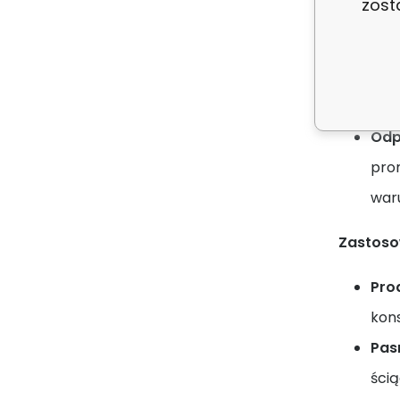
zost
Wyt
roz
przy
Odp
pro
war
Zastoso
Pro
kons
Pas
ści