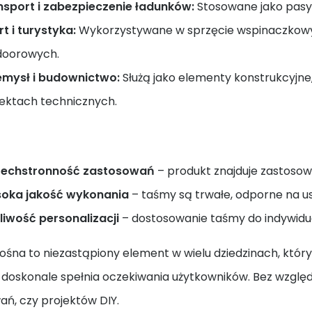
nsport i zabezpieczenie ładunków:
Stosowane jako pasy 
t i turystyka:
Wykorzystywane w sprzęcie wspinaczkowy
doorowych.
emysł i budownictwo:
Służą jako elementy konstrukcyjn
jektach technicznych.
echstronność zastosowań
– produkt znajduje zastosowa
oka jakość wykonania
– taśmy są trwałe, odporne na us
liwość personalizacji
– dostosowanie taśmy do indywidu
na to niezastąpiony element w wielu dziedzinach, który d
doskonale spełnia oczekiwania użytkowników. Bez względu
ań, czy projektów DIY.