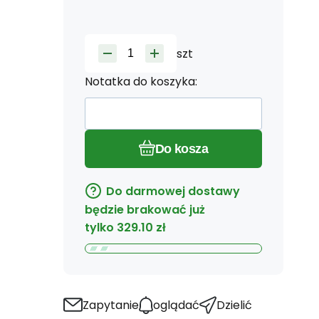
szt
Notatka do koszyka:
Do kosza
Do darmowej dostawy
będzie brakować już
tylko
329.10
zł
Zapytanie
oglądać
Dzielić