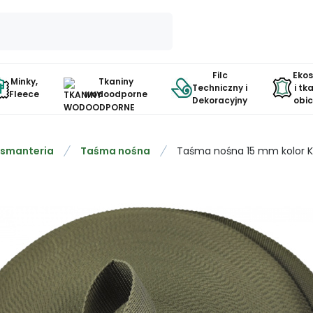
Filc
Eko
Minky,
Tkaniny
Techniczny i
i tk
Fleece
wodoodporne
Dekoracyjny
obi
smanteria
Taśma nośna
Taśma nośna 15 mm kolor K