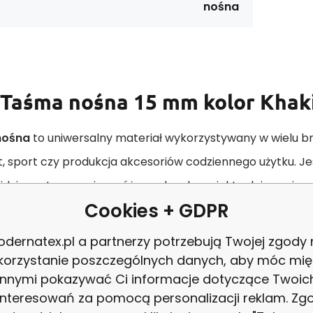
:
nośna
Taśma nośna 15 mm kolor Khak
nośna
to uniwersalny materiał wykorzystywany w wielu br
, sport czy produkcja akcesoriów codziennego użytku. Je
ajduje zastosowanie w różnorodnych projektach i rozwiąz
Cookies + GDPR
erystyka:
dernatex.pl a partnerzy potrzebują Twojej zgody
eriał:
Taśmy nośne są najczęściej wykonane z wysokiej ja
korzystanie poszczególnych danych, aby móc mię
innymi pokazywać Ci informacje dotyczące Twoic
ester, polipropylen, nylon czy mieszanki włókien, co zap
interesowań za pomocą personalizacji reklam. Zg
kodzenia mechaniczne.