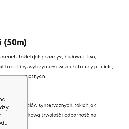
i (50m)
anżach, takich jak przemysł, budownictwo,
st to solidny, wytrzymały i wszechstronny produkt,
aniach technicznych.
 na
kości materiałów syntetycznych, takich jak
dzy
h
ewnia im wyjątkową trwałość i odporność na
oda