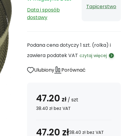
Tapicerstwo
Data i sposób
dostawy
Podana cena dotyczy 1 szt. (rolka) i
zawiera podatek VAT
czytaj więcej
Ulubiony
Porównać
47.20
zł
/
szt
38.40
zł
bez VAT
47.20
zł
38.40
zł
bez VAT