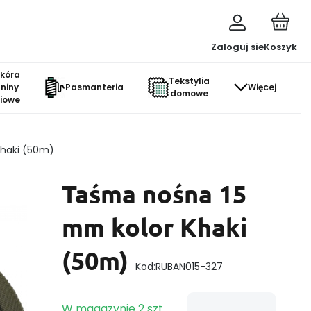
Zaloguj sie
Koszyk
skóra
Tekstylia
aniny
Pasmanteria
Więcej
domowe
ciowe
haki (50m)
Taśma nośna 15
mm kolor Khaki
(50m)
Kod:
RUBAN015-327
W magazynie
2
szt