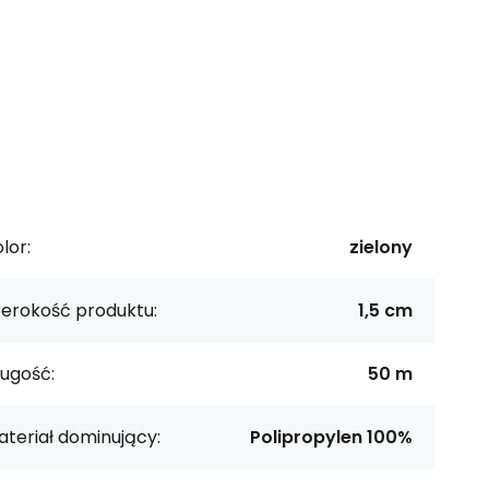
lor:
zielony
zerokość produktu:
1,5 cm
ugość:
50 m
teriał dominujący:
Polipropylen 100%