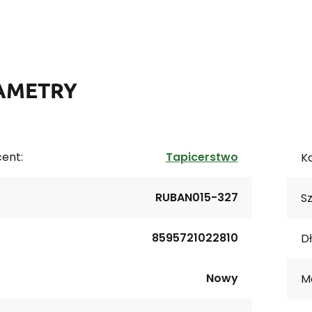
AMETRY
ent:
Tapicerstwo
Ko
RUBAN015-327
S
8595721022810
Dł
Nowy
Ma