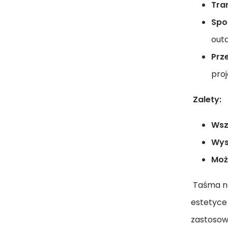
Tra
Spor
out
Prz
pro
Zalety:
Wsz
Wys
Moż
Taśma noś
estetyce 
zastosow